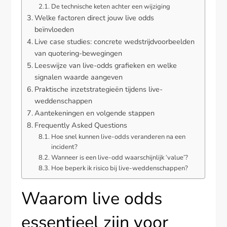
De technische keten achter een wijziging
Welke factoren direct jouw live odds
beïnvloeden
Live case studies: concrete wedstrijdvoorbeelden
van quotering-bewegingen
Leeswijze van live-odds grafieken en welke
signalen waarde aangeven
Praktische inzetstrategieën tijdens live-
weddenschappen
Aantekeningen en volgende stappen
Frequently Asked Questions
Hoe snel kunnen live-odds veranderen na een
incident?
Wanneer is een live-odd waarschijnlijk ‘value’?
Hoe beperk ik risico bij live-weddenschappen?
Waarom live odds
essentieel zijn voor