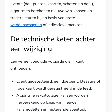
events (doelpunten, kaarten, schoten op doel),
algoritmes berekenen nieuwe win-kansen en
traders sturen bij op basis van grote
weddenschappen
of indicatieve markten.
De technische keten achter
een wijziging
Een vereenvoudigde volgorde die jij kunt
onthouden:
Event gedetecteerd: een doelpunt, blessure of
rode kaart wordt geregistreerd in de feed;
Algoritme re-calculatie: kansen worden
herberekend op basis van nieuwe
kansmodellen en resterende speeltijd;