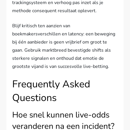
trackingsysteem en verhoog pas inzet als je
methode consequent resultaat oplevert.
Blijf kritisch ten aanzien van
boekmakersverschillen en latency: een beweging
bij één aanbieder is geen vrijbrief om groot te
gaan. Gebruik marktbreed bevestigde shifts als
sterkere signalen en onthoud dat emotie de
grootste vijand is van succesvolle live-betting.
Frequently Asked
Questions
Hoe snel kunnen live-odds
veranderen na een incident?