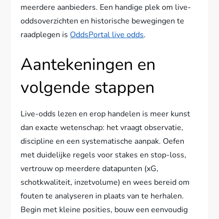
meerdere aanbieders. Een handige plek om live-
oddsoverzichten en historische bewegingen te
raadplegen is
OddsPortal live odds
.
Aantekeningen en
volgende stappen
Live-odds lezen en erop handelen is meer kunst
dan exacte wetenschap: het vraagt observatie,
discipline en een systematische aanpak. Oefen
met duidelijke regels voor stakes en stop-loss,
vertrouw op meerdere datapunten (xG,
schotkwaliteit, inzetvolume) en wees bereid om
fouten te analyseren in plaats van te herhalen.
Begin met kleine posities, bouw een eenvoudig