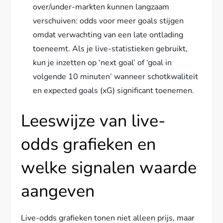
over/under-markten kunnen langzaam
verschuiven: odds voor meer goals stijgen
omdat verwachting van een late ontlading
toeneemt. Als je live-statistieken gebruikt,
kun je inzetten op ‘next goal’ of ‘goal in
volgende 10 minuten’ wanneer schotkwaliteit
en expected goals (xG) significant toenemen.
Leeswijze van live-
odds grafieken en
welke signalen waarde
aangeven
Live-odds grafieken tonen niet alleen prijs, maar