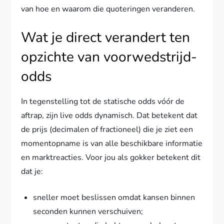
van hoe en waarom die quoteringen veranderen.
Wat je direct verandert ten
opzichte van voorwedstrijd-
odds
In tegenstelling tot de statische odds vóór de
aftrap, zijn live odds dynamisch. Dat betekent dat
de prijs (decimalen of fractioneel) die je ziet een
momentopname is van alle beschikbare informatie
en marktreacties. Voor jou als gokker betekent dit
dat je:
sneller moet beslissen omdat kansen binnen
seconden kunnen verschuiven;