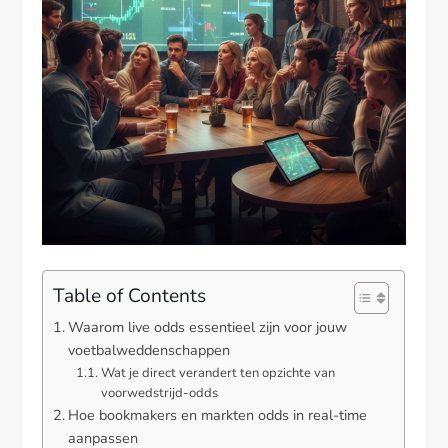
Table of Contents
Waarom live odds essentieel zijn voor jouw
voetbalweddenschappen
Wat je direct verandert ten opzichte van
voorwedstrijd-odds
Hoe bookmakers en markten odds in real-time
aanpassen