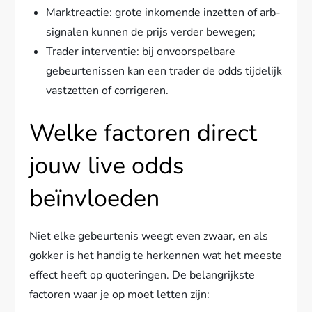
Marktreactie: grote inkomende inzetten of arb-
signalen kunnen de prijs verder bewegen;
Trader interventie: bij onvoorspelbare
gebeurtenissen kan een trader de odds tijdelijk
vastzetten of corrigeren.
Welke factoren direct
jouw live odds
beïnvloeden
Niet elke gebeurtenis weegt even zwaar, en als
gokker is het handig te herkennen wat het meeste
effect heeft op quoteringen. De belangrijkste
factoren waar je op moet letten zijn: