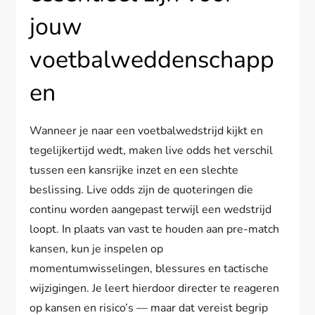
jouw
voetbalweddenschapp
en
Wanneer je naar een voetbalwedstrijd kijkt en
tegelijkertijd wedt, maken live odds het verschil
tussen een kansrijke inzet en een slechte
beslissing. Live odds zijn de quoteringen die
continu worden aangepast terwijl een wedstrijd
loopt. In plaats van vast te houden aan pre-match
kansen, kun je inspelen op
momentumwisselingen, blessures en tactische
wijzigingen. Je leert hierdoor directer te reageren
op kansen en risico’s — maar dat vereist begrip