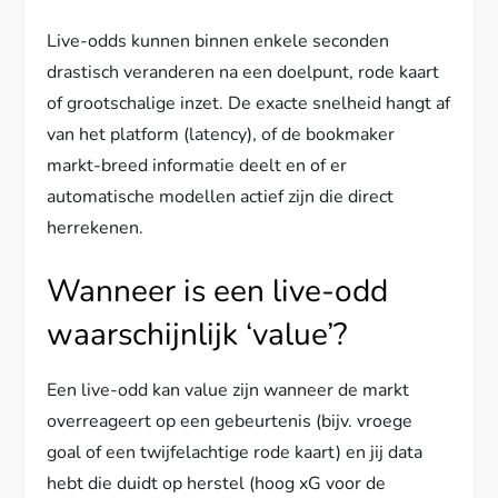
Live-odds kunnen binnen enkele seconden
drastisch veranderen na een doelpunt, rode kaart
of grootschalige inzet. De exacte snelheid hangt af
van het platform (latency), of de bookmaker
markt-breed informatie deelt en of er
automatische modellen actief zijn die direct
herrekenen.
Wanneer is een live-odd
waarschijnlijk ‘value’?
Een live-odd kan value zijn wanneer de markt
overreageert op een gebeurtenis (bijv. vroege
goal of een twijfelachtige rode kaart) en jij data
hebt die duidt op herstel (hoog xG voor de