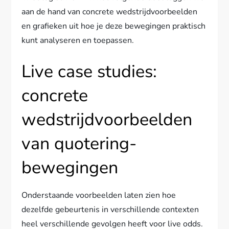
aan de hand van concrete wedstrijdvoorbeelden
en grafieken uit hoe je deze bewegingen praktisch
kunt analyseren en toepassen.
Live case studies:
concrete
wedstrijdvoorbeelden
van quotering-
bewegingen
Onderstaande voorbeelden laten zien hoe
dezelfde gebeurtenis in verschillende contexten
heel verschillende gevolgen heeft voor live odds.