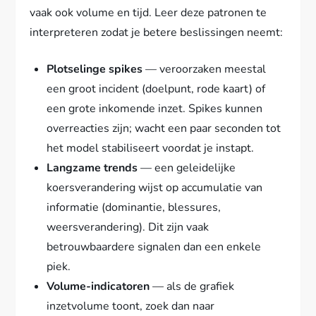
vaak ook volume en tijd. Leer deze patronen te
interpreteren zodat je betere beslissingen neemt:
Plotselinge spikes
— veroorzaken meestal
een groot incident (doelpunt, rode kaart) of
een grote inkomende inzet. Spikes kunnen
overreacties zijn; wacht een paar seconden tot
het model stabiliseert voordat je instapt.
Langzame trends
— een geleidelijke
koersverandering wijst op accumulatie van
informatie (dominantie, blessures,
weersverandering). Dit zijn vaak
betrouwbaardere signalen dan een enkele
piek.
Volume-indicatoren
— als de grafiek
inzetvolume toont, zoek dan naar