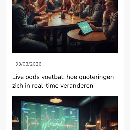
Live odds voetbal: hoe quoteringen
zich in real-time veranderen