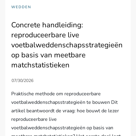
WEDDEN
Concrete handleiding:
reproduceerbare live
voetbalweddenschapsstrategieën
op basis van meetbare
matchstatistieken
Praktische methode om reproduceerbare
voetbalweddenschapsstrategieën te bouwen Dit
artikel beantwoordt de vraag: hoe bouwt de lezer
reproduceerbare live
voetbalweddenschapsstrategieën op basis van