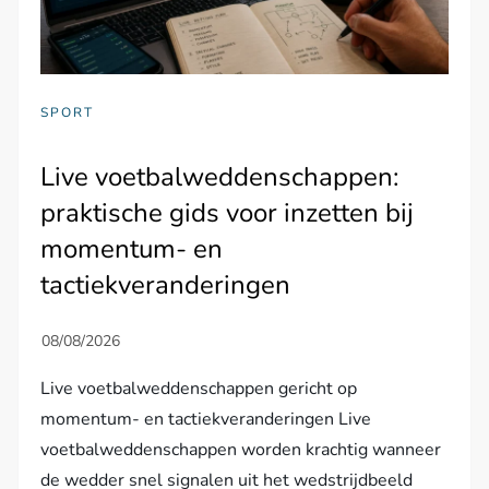
SPORT
Live voetbalweddenschappen:
praktische gids voor inzetten bij
momentum- en
tactiekveranderingen
Live voetbalweddenschappen gericht op
momentum- en tactiekveranderingen Live
voetbalweddenschappen worden krachtig wanneer
de wedder snel signalen uit het wedstrijdbeeld