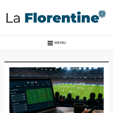
Skip
to
content
La Florentine
Blog
MENU