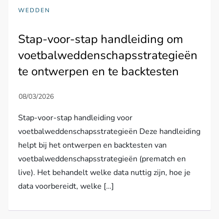
WEDDEN
Stap-voor-stap handleiding om
voetbalweddenschapsstrategieën
te ontwerpen en te backtesten
Stap-voor-stap handleiding voor
voetbalweddenschapsstrategieën Deze handleiding
helpt bij het ontwerpen en backtesten van
voetbalweddenschapsstrategieën (prematch en
live). Het behandelt welke data nuttig zijn, hoe je
data voorbereidt, welke […]