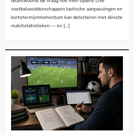
beantwoordt de vraag hoe men tijdens Live
voetbalweddenschappen tactische aanpassingen en
kortetermijnmomentum kan detecteren met directe
matchstatistieken — en […]