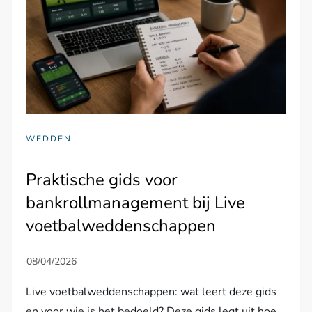
WEDDEN
Praktische gids voor
bankrollmanagement bij Live
voetbalweddenschappen
Live voetbalweddenschappen: wat leert deze gids
en voor wie is het bedoeld? Deze gids legt uit hoe