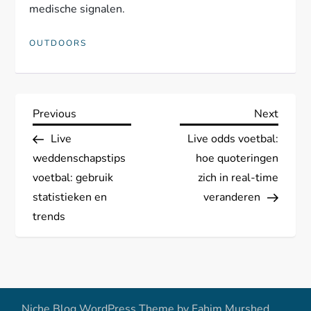
medische signalen.
OUTDOORS
P
Previous
Next
Previous
Next
Post
Post
Live
Live odds voetbal:
o
weddenschapstips
hoe quoteringen
s
voetbal: gebruik
zich in real-time
statistieken en
veranderen
t
trends
n
a
Niche Blog WordPress Theme by
Fahim Murshed