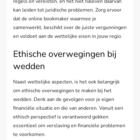
regels en vereisten, en het niet naleven daarvan
kan leiden tot juridische problemen. Zorg ervoor
dat de online bookmaker waarmee je
samenwerkt, beschikt over de juiste vergunningen
en voldoet aan de wettelijke eisen in jouw regio.
Ethische overwegingen bij
wedden
Naast wettelijke aspecten, is het ook belangrijk
om ethische overwegingen te maken bij het
wedden. Denk aan de gevolgen voor je eigen
financiële situatie en die van anderen. Vanuit een
ethisch perspectief is verantwoord gokken
essentieel om verslaving en financiële problemen
te voorkomen.