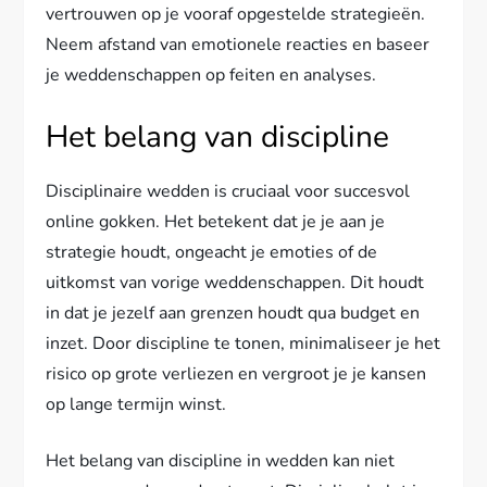
vertrouwen op je vooraf opgestelde strategieën.
Neem afstand van emotionele reacties en baseer
je weddenschappen op feiten en analyses.
Het belang van discipline
Disciplinaire wedden is cruciaal voor succesvol
online gokken. Het betekent dat je je aan je
strategie houdt, ongeacht je emoties of de
uitkomst van vorige weddenschappen. Dit houdt
in dat je jezelf aan grenzen houdt qua budget en
inzet. Door discipline te tonen, minimaliseer je het
risico op grote verliezen en vergroot je je kansen
op lange termijn winst.
Het belang van discipline in wedden kan niet