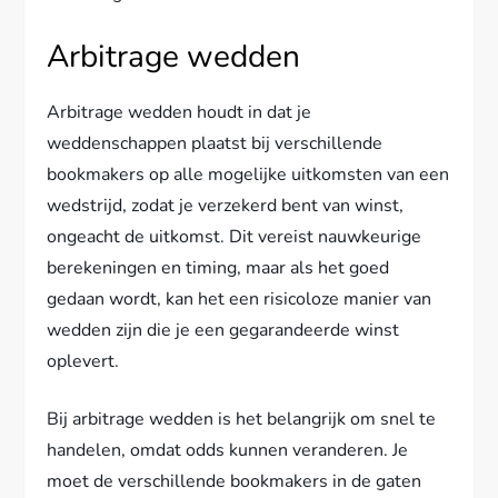
Arbitrage wedden
Arbitrage wedden houdt in dat je
weddenschappen plaatst bij verschillende
bookmakers op alle mogelijke uitkomsten van een
wedstrijd, zodat je verzekerd bent van winst,
ongeacht de uitkomst. Dit vereist nauwkeurige
berekeningen en timing, maar als het goed
gedaan wordt, kan het een risicoloze manier van
wedden zijn die je een gegarandeerde winst
oplevert.
Bij arbitrage wedden is het belangrijk om snel te
handelen, omdat odds kunnen veranderen. Je
moet de verschillende bookmakers in de gaten