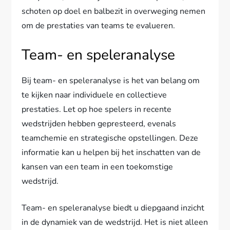
schoten op doel en balbezit in overweging nemen
om de prestaties van teams te evalueren.
Team- en speleranalyse
Bij team- en speleranalyse is het van belang om
te kijken naar individuele en collectieve
prestaties. Let op hoe spelers in recente
wedstrijden hebben gepresteerd, evenals
teamchemie en strategische opstellingen. Deze
informatie kan u helpen bij het inschatten van de
kansen van een team in een toekomstige
wedstrijd.
Team- en speleranalyse biedt u diepgaand inzicht
in de dynamiek van de wedstrijd. Het is niet alleen