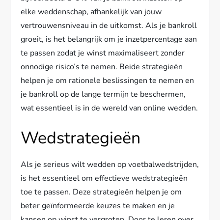
elke weddenschap, afhankelijk van jouw
vertrouwensniveau in de uitkomst. Als je bankroll
groeit, is het belangrijk om je inzetpercentage aan
te passen zodat je winst maximaliseert zonder
onnodige risico’s te nemen. Beide strategieën
helpen je om rationele beslissingen te nemen en
je bankroll op de lange termijn te beschermen,
wat essentieel is in de wereld van online wedden.
Wedstrategieën
Als je serieus wilt wedden op voetbalwedstrijden,
is het essentieel om effectieve wedstrategieën
toe te passen. Deze strategieën helpen je om
beter geïnformeerde keuzes te maken en je
kansen op winst te vergroten. Door te leren over