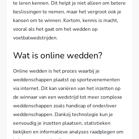
te leren kennen. Dit helpt je niet alleen om betere
beslissingen te nemen, maar het vergroot ook je
kansen om te winnen. Kortom, kennis is macht,
vooral als het gaat om het wedden op
voetbalwedstrijden.
Wat is online wedden?
Online wedden is het proces waarbij je
weddenschappen plaatst op sportevenementen
via internet. Dit kan variëren van het inzetten op
de winnaar van een wedstrijd tot meer complexe
weddenschappen zoals handicap of onder/over
weddenschappen. Dankzij technologie kun je
eenvoudig je inzetten plaatsen, statistieken
bekijken en informatieve analyses raadplegen om