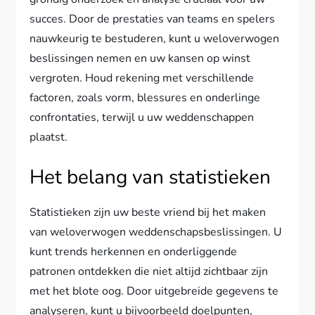
succes. Door de prestaties van teams en spelers
nauwkeurig te bestuderen, kunt u weloverwogen
beslissingen nemen en uw kansen op winst
vergroten. Houd rekening met verschillende
factoren, zoals vorm, blessures en onderlinge
confrontaties, terwijl u uw weddenschappen
plaatst.
Het belang van statistieken
Statistieken zijn uw beste vriend bij het maken
van weloverwogen weddenschapsbeslissingen. U
kunt trends herkennen en onderliggende
patronen ontdekken die niet altijd zichtbaar zijn
met het blote oog. Door uitgebreide gegevens te
analyseren, kunt u bijvoorbeeld doelpunten,