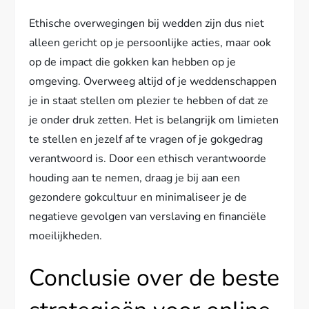
Ethische overwegingen bij wedden zijn dus niet
alleen gericht op je persoonlijke acties, maar ook
op de impact die gokken kan hebben op je
omgeving. Overweeg altijd of je weddenschappen
je in staat stellen om plezier te hebben of dat ze
je onder druk zetten. Het is belangrijk om limieten
te stellen en jezelf af te vragen of je gokgedrag
verantwoord is. Door een ethisch verantwoorde
houding aan te nemen, draag je bij aan een
gezondere gokcultuur en minimaliseer je de
negatieve gevolgen van verslaving en financiële
moeilijkheden.
Conclusie over de beste