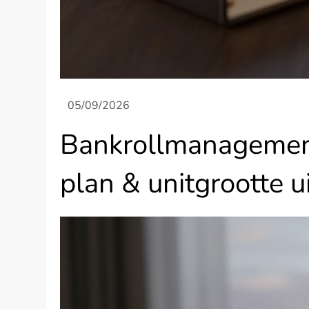
Bankrollmanagement
plan & unitgrootte u