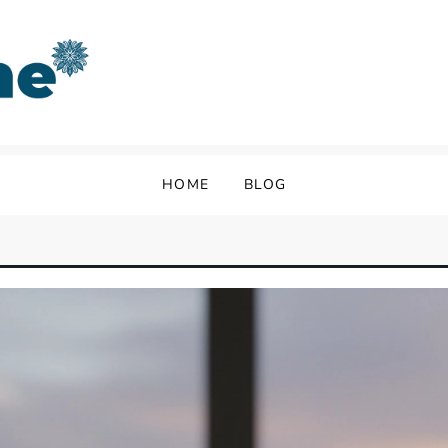
HOME
BLOG