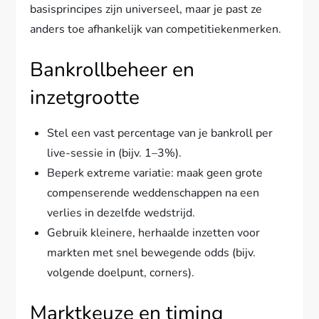
basisprincipes zijn universeel, maar je past ze
anders toe afhankelijk van competitiekenmerken.
Bankrollbeheer en
inzetgrootte
Stel een vast percentage van je bankroll per
live-sessie in (bijv. 1–3%).
Beperk extreme variatie: maak geen grote
compenserende weddenschappen na een
verlies in dezelfde wedstrijd.
Gebruik kleinere, herhaalde inzetten voor
markten met snel bewegende odds (bijv.
volgende doelpunt, corners).
Marktkeuze en timing