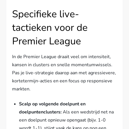
Specifieke live-
tactieken voor de
Premier League
In de Premier League draait veel om intensiteit,
kansen in clusters en snelle momentumwissels.
Pas je live-strategie daarop aan met agressievere,
kortetermijn-acties en een focus op responsieve
markten.
Scalp op volgende doelpunt en
doelpuntenclusters:
Als een wedstrijd net na
een doelpunt opnieuw opengaat (bijv. 1-0
wordt 1-1), stijgt vaak de kans op nog een