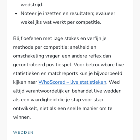
wedstrijd.
Noteer je inzetten en resultaten; evalueer
wekelijks wat werkt per competitie.
Blijf oefenen met lage stakes en verfijn je
methode per competitie: snelheid en
omschakeling vragen een andere reflex dan
gecontroleerd positiespel. Voor betrouwbare live-
statistieken en matchreports kun je bijvoorbeeld
kijken naar
WhoScored – live statistieken
. Wed
altijd verantwoordelijk en behandel live wedden
als een vaardigheid die je stap voor stap
ontwikkelt, niet als een snelle manier om te
winnen.
WEDDEN