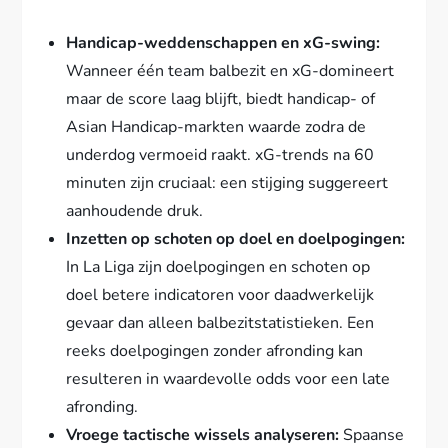
Handicap-weddenschappen en xG-swing:
Wanneer één team balbezit en xG-domineert
maar de score laag blijft, biedt handicap- of
Asian Handicap-markten waarde zodra de
underdog vermoeid raakt. xG-trends na 60
minuten zijn cruciaal: een stijging suggereert
aanhoudende druk.
Inzetten op schoten op doel en doelpogingen:
In La Liga zijn doelpogingen en schoten op
doel betere indicatoren voor daadwerkelijk
gevaar dan alleen balbezitstatistieken. Een
reeks doelpogingen zonder afronding kan
resulteren in waardevolle odds voor een late
afronding.
Vroege tactische wissels analyseren:
Spaanse