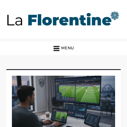
Skip
to
content
La Florentine
Blog
MENU