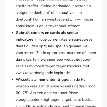
snelle treffer. Kleine, herhaalde inzetten op
‘volgende doelpunt’ of ‘minuut van het
doelpunt’ kunnen winstgevend zijn — mits je
stake klein is en je ticket snel afrondt.
Gebruik corners en cards als snelle
indicatoren:
Hoge cornerrates en agressieve
duels duiden op fysiek spel en gevaarlijke
voorzetten. Zet in op corners-markten of ‘meer
dan x kaarten’ wanneer een wedstrijd fysiek
escaleert, vooral tegen tegenstanders met
zwakke verdedigende kopkracht.
Wissels als momentumtrigger:
In de PL
worden vaak aanvallende wissels gedaan rond
60–75’. Als een ondersteuner frisse
vleugelspeler krijgt tegen uitgebluste backs,
zijn odds op volgende doelpunt of beide teams