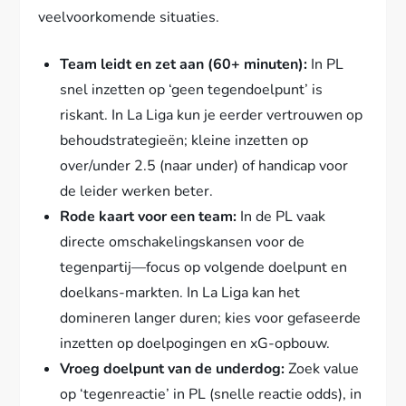
veelvoorkomende situaties.
Team leidt en zet aan (60+ minuten):
In PL
snel inzetten op ‘geen tegendoelpunt’ is
riskant. In La Liga kun je eerder vertrouwen op
behoudstrategieën; kleine inzetten op
over/under 2.5 (naar under) of handicap voor
de leider werken beter.
Rode kaart voor een team:
In de PL vaak
directe omschakelingskansen voor de
tegenpartij—focus op volgende doelpunt en
doelkans-markten. In La Liga kan het
domineren langer duren; kies voor gefaseerde
inzetten op doelpogingen en xG-opbouw.
Vroeg doelpunt van de underdog:
Zoek value
op ‘tegenreactie’ in PL (snelle reactie odds), in