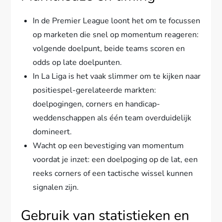
In de Premier League loont het om te focussen
op marketen die snel op momentum reageren:
volgende doelpunt, beide teams scoren en
odds op late doelpunten.
In La Liga is het vaak slimmer om te kijken naar
positiespel-gerelateerde markten:
doelpogingen, corners en handicap-
weddenschappen als één team overduidelijk
domineert.
Wacht op een bevestiging van momentum
voordat je inzet: een doelpoging op de lat, een
reeks corners of een tactische wissel kunnen
signalen zijn.
Gebruik van statistieken en