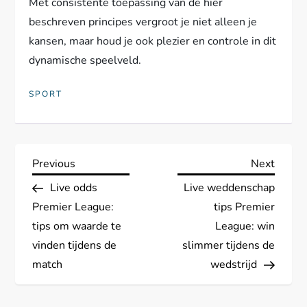
Met consistente toepassing van de hier
beschreven principes vergroot je niet alleen je
kansen, maar houd je ook plezier en controle in dit
dynamische speelveld.
SPORT
P
Previous
Next
Previous
Next
Post
Post
Live odds
Live weddenschap
o
Premier League:
tips Premier
s
tips om waarde te
League: win
vinden tijdens de
slimmer tijdens de
t
match
wedstrijd
n