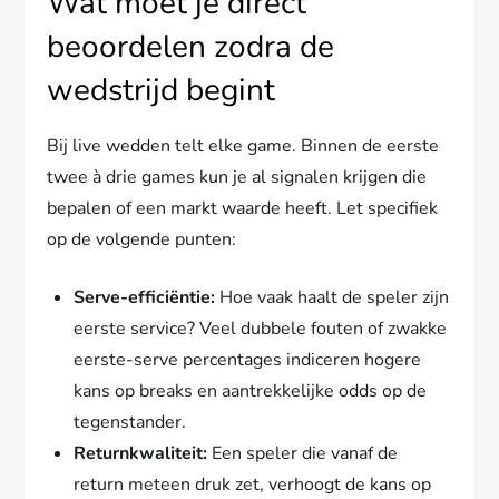
Wat moet je direct
beoordelen zodra de
wedstrijd begint
Bij live wedden telt elke game. Binnen de eerste
twee à drie games kun je al signalen krijgen die
bepalen of een markt waarde heeft. Let specifiek
op de volgende punten:
Serve-efficiëntie:
Hoe vaak haalt de speler zijn
eerste service? Veel dubbele fouten of zwakke
eerste-serve percentages indiceren hogere
kans op breaks en aantrekkelijke odds op de
tegenstander.
Returnkwaliteit:
Een speler die vanaf de
return meteen druk zet, verhoogt de kans op