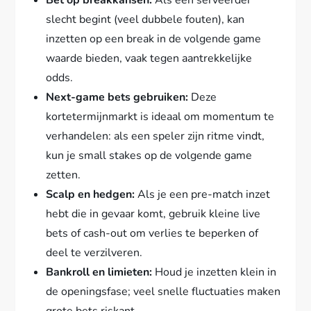
Bet op breakkansen:
Als een serveerder
slecht begint (veel dubbele fouten), kan
inzetten op een break in de volgende game
waarde bieden, vaak tegen aantrekkelijke
odds.
Next-game bets gebruiken:
Deze
kortetermijnmarkt is ideaal om momentum te
verhandelen: als een speler zijn ritme vindt,
kun je small stakes op de volgende game
zetten.
Scalp en hedgen:
Als je een pre-match inzet
hebt die in gevaar komt, gebruik kleine live
bets of cash-out om verlies te beperken of
deel te verzilveren.
Bankroll en limieten:
Houd je inzetten klein in
de openingsfase; veel snelle fluctuaties maken