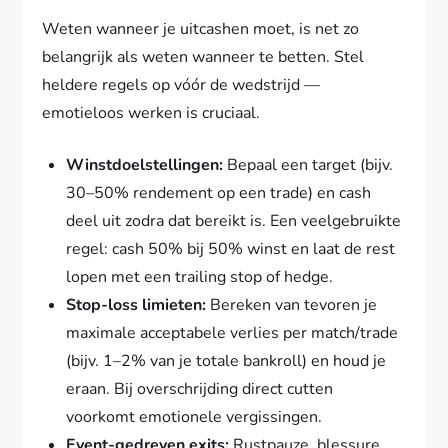
Weten wanneer je uitcashen moet, is net zo
belangrijk als weten wanneer te betten. Stel
heldere regels op vóór de wedstrijd —
emotieloos werken is cruciaal.
Winstdoelstellingen:
Bepaal een target (bijv.
30–50% rendement op een trade) en cash
deel uit zodra dat bereikt is. Een veelgebruikte
regel: cash 50% bij 50% winst en laat de rest
lopen met een trailing stop of hedge.
Stop-loss limieten:
Bereken van tevoren je
maximale acceptabele verlies per match/trade
(bijv. 1–2% van je totale bankroll) en houd je
eraan. Bij overschrijding direct cutten
voorkomt emotionele vergissingen.
Event-gedreven exits:
Rustpauze, blessure,