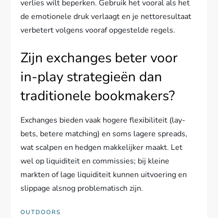
verlies wilt beperken. Gebruik het vooral als het
de emotionele druk verlaagt en je nettoresultaat
verbetert volgens vooraf opgestelde regels.
Zijn exchanges beter voor
in-play strategieën dan
traditionele bookmakers?
Exchanges bieden vaak hogere flexibiliteit (lay-
bets, betere matching) en soms lagere spreads,
wat scalpen en hedgen makkelijker maakt. Let
wel op liquiditeit en commissies; bij kleine
markten of lage liquiditeit kunnen uitvoering en
slippage alsnog problematisch zijn.
OUTDOORS