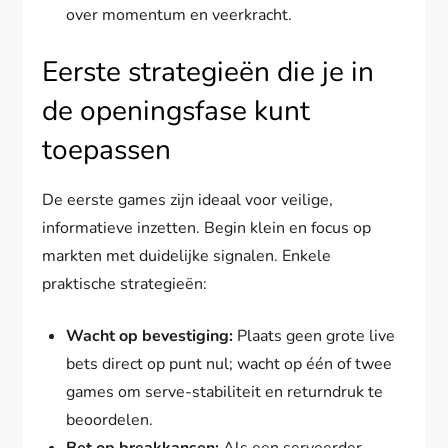
over momentum en veerkracht.
Eerste strategieën die je in
de openingsfase kunt
toepassen
De eerste games zijn ideaal voor veilige,
informatieve inzetten. Begin klein en focus op
markten met duidelijke signalen. Enkele
praktische strategieën:
Wacht op bevestiging:
Plaats geen grote live
bets direct op punt nul; wacht op één of twee
games om serve-stabiliteit en returndruk te
beoordelen.