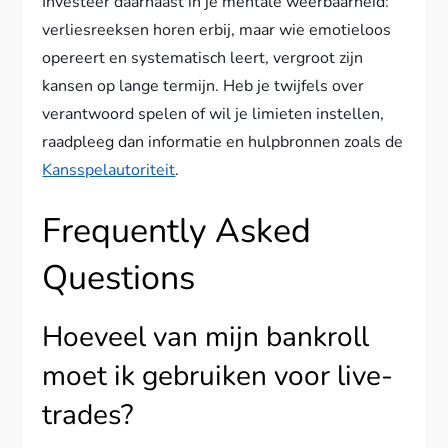
Investeer daarnaast in je mentale weerbaarheid:
verliesreeksen horen erbij, maar wie emotieloos
opereert en systematisch leert, vergroot zijn
kansen op lange termijn. Heb je twijfels over
verantwoord spelen of wil je limieten instellen,
raadpleeg dan informatie en hulpbronnen zoals de
Kansspelautoriteit
.
Frequently Asked
Questions
Hoeveel van mijn bankroll
moet ik gebruiken voor live-
trades?