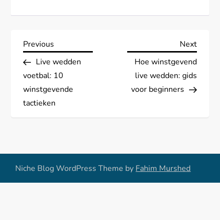
P
Previous
Next
Previous
Next
Post
Post
Live wedden
Hoe winstgevend
o
voetbal: 10
live wedden: gids
s
winstgevende
voor beginners
tactieken
t
n
a
Niche Blog WordPress Theme by
Fahim Murshed
v
i