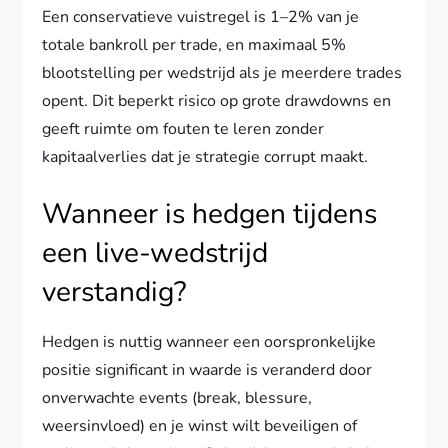
Een conservatieve vuistregel is 1–2% van je
totale bankroll per trade, en maximaal 5%
blootstelling per wedstrijd als je meerdere trades
opent. Dit beperkt risico op grote drawdowns en
geeft ruimte om fouten te leren zonder
kapitaalverlies dat je strategie corrupt maakt.
Wanneer is hedgen tijdens
een live-wedstrijd
verstandig?
Hedgen is nuttig wanneer een oorspronkelijke
positie significant in waarde is veranderd door
onverwachte events (break, blessure,
weersinvloed) en je winst wilt beveiligen of