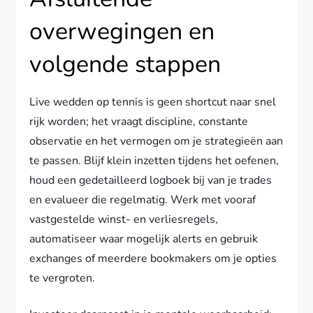
overwegingen en
volgende stappen
Live wedden op tennis is geen shortcut naar snel
rijk worden; het vraagt discipline, constante
observatie en het vermogen om je strategieën aan
te passen. Blijf klein inzetten tijdens het oefenen,
houd een gedetailleerd logboek bij van je trades
en evalueer die regelmatig. Werk met vooraf
vastgestelde winst- en verliesregels,
automatiseer waar mogelijk alerts en gebruik
exchanges of meerdere bookmakers om je opties
te vergroten.