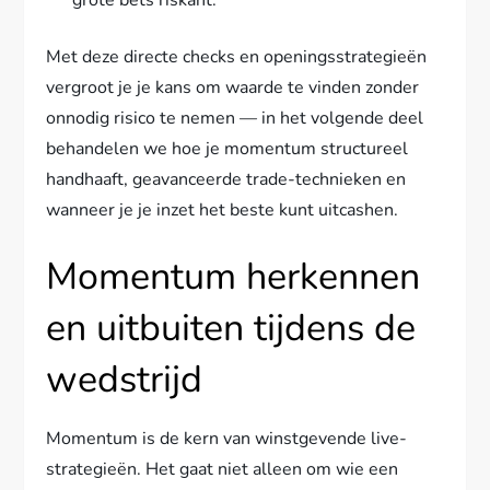
grote bets riskant.
Met deze directe checks en openingsstrategieën
vergroot je je kans om waarde te vinden zonder
onnodig risico te nemen — in het volgende deel
behandelen we hoe je momentum structureel
handhaaft, geavanceerde trade-technieken en
wanneer je je inzet het beste kunt uitcashen.
Momentum herkennen
en uitbuiten tijdens de
wedstrijd
Momentum is de kern van winstgevende live-
strategieën. Het gaat niet alleen om wie een