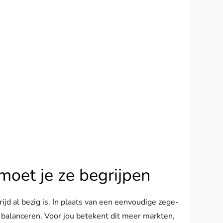
oet je ze begrijpen
jd al bezig is. In plaats van een eenvoudige zege-
 balanceren. Voor jou betekent dit meer markten,