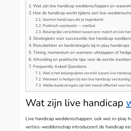
Wat zijn live handicap weddenschappen en waarom 
Hoe de handicap werkt tijdens een live-weddenscha
Soorten handicaps die je tegenkomt
Praktisch voorbeeld — voetbal
Belangrijke verschillen tussen pre-match en live ha
Strategieën voor succesvolle live handicap wedde
Risicobeheer en bankrolregels bij in-play handicaps
Timing, momentum en wanneer uitstappen of hedg
Afronding en praktische tips voor de eerste inzetten
Frequently Asked Questions
Wat is het belangrijkste verschil tussen live han
Wanneer is hedgen bij een live handicap verstandig
Welke bankrolregels zijn het meest effectief voor l
Wat zijn live handicap
Live handicap weddenschappen, ook wel in-play hand
verlies-weddenschap introduceert de handicap een