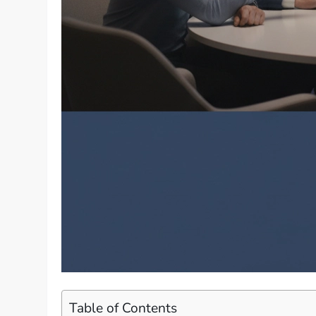
Table of Contents