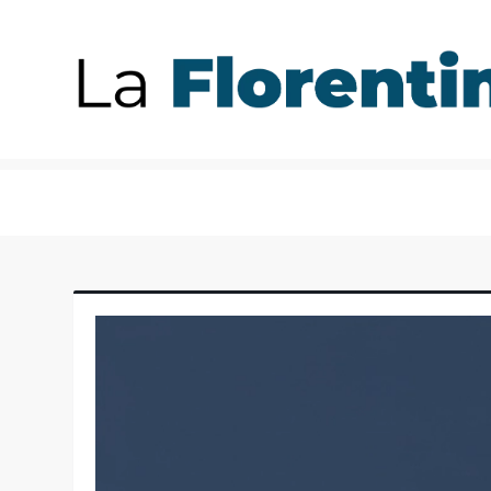
Skip
to
content
La Florentine
Blog