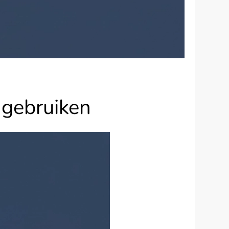
 gebruiken