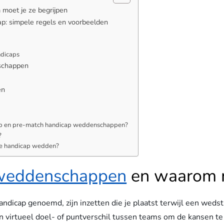
moet je ze begrijpen
p: simpele regels en voorbeelden
ndicaps
nschappen
en
dicap en pre-match handicap weddenschappen?
?
ive handicap wedden?
weddenschappen
en waarom m
icap genoemd, zijn inzetten die je plaatst terwijl een wedstri
 virtueel doel- of puntverschil tussen teams om de kansen te