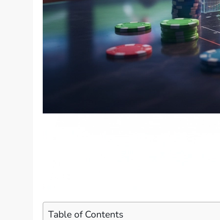
Table of Contents