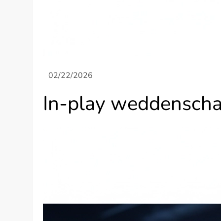
In-play weddenschap