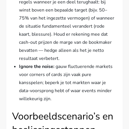
regels wanneer je een deel terughaalt: bij
winst boven een bepaalde target (bijv. 50–
75% van het ingezette vermogen) of wanneer
de situatie fundamenteel verandert (rode
kaart, blessure). Houd er rekening mee dat
cash-out prijzen de marge van de bookmaker
bevatten — hedge alleen als het je netto
resultaat verbetert.
Ignore the noise:
gauw fluctuerende markets
voor corners of cards zijn vaak pure
kansspelen; beperk je tot markten waar je
data-voorsprong hebt of waar events minder
willekeurig zijn.
Voorbeeldscenario’s en