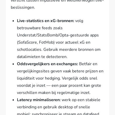
verschil tussen impulsieve en weloverwogen live-
beslissingen.
Live-statistics en xG-bronnen:
volg
betrouwbare feeds zoals
Understat/StatsBomb/Opta-gestuurde apps
(SofaScore, FotMob) voor actueel xG en
schotlocaties. Gebruik meerdere bronnen om
datalimieten te detecteren.
Oddsvergelijkers en exchanges:
Betfair en
vergelijkingssites geven vaak betere prijzen en
liquiditeit voor hedging. Vergelijk odds snel
voordat je inzet — een paar procent kan grote
verschillen maken bij regelmatige inzet.
Latency minimaliseren:
werk op een stabiele
verbinding en gebruik desktop of snelle
mobiel; synchroniseer je stream en datafeed.