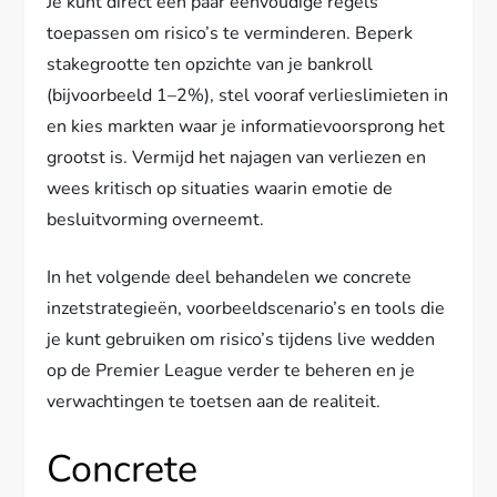
Je kunt direct een paar eenvoudige regels
toepassen om risico’s te verminderen. Beperk
stakegrootte ten opzichte van je bankroll
(bijvoorbeeld 1–2%), stel vooraf verlieslimieten in
en kies markten waar je informatievoorsprong het
grootst is. Vermijd het najagen van verliezen en
wees kritisch op situaties waarin emotie de
besluitvorming overneemt.
In het volgende deel behandelen we concrete
inzetstrategieën, voorbeeldscenario’s en tools die
je kunt gebruiken om risico’s tijdens live wedden
op de Premier League verder te beheren en je
verwachtingen te toetsen aan de realiteit.
Concrete