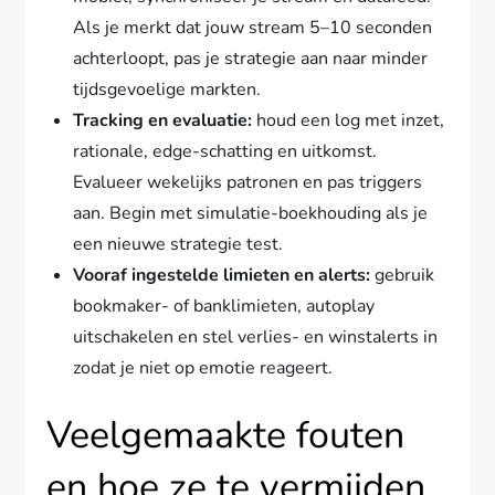
Als je merkt dat jouw stream 5–10 seconden
achterloopt, pas je strategie aan naar minder
tijdsgevoelige markten.
Tracking en evaluatie:
houd een log met inzet,
rationale, edge-schatting en uitkomst.
Evalueer wekelijks patronen en pas triggers
aan. Begin met simulatie-boekhouding als je
een nieuwe strategie test.
Vooraf ingestelde limieten en alerts:
gebruik
bookmaker- of banklimieten, autoplay
uitschakelen en stel verlies- en winstalerts in
zodat je niet op emotie reageert.
Veelgemaakte fouten
en hoe ze te vermijden