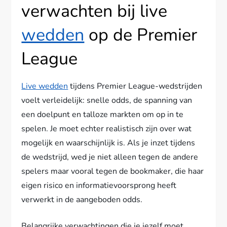
verwachten bij live
wedden
op de Premier
League
Live wedden
tijdens Premier League-wedstrijden
voelt verleidelijk: snelle odds, de spanning van
een doelpunt en talloze markten om op in te
spelen. Je moet echter realistisch zijn over wat
mogelijk en waarschijnlijk is. Als je inzet tijdens
de wedstrijd, wed je niet alleen tegen de andere
spelers maar vooral tegen de bookmaker, die haar
eigen risico en informatievoorsprong heeft
verwerkt in de aangeboden odds.
Belangrijke verwachtingen die je jezelf moet