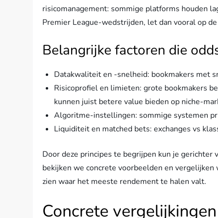
risicomanagement: sommige platforms houden lag
Premier League-wedstrijden, let dan vooral op de
Belangrijke factoren die odd
Datakwaliteit en -snelheid: bookmakers met sne
Risicoprofiel en limieten: grote bookmakers b
kunnen juist betere value bieden op niche-mar
Algoritme-instellingen: sommige systemen pri
Liquiditeit en matched bets: exchanges vs kl
Door deze principes te begrijpen kun je gerichter 
bekijken we concrete voorbeelden en vergelijken
zien waar het meeste rendement te halen valt.
Concrete vergelijkinge