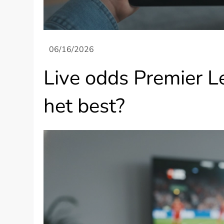
Live odds Premier L
het best?