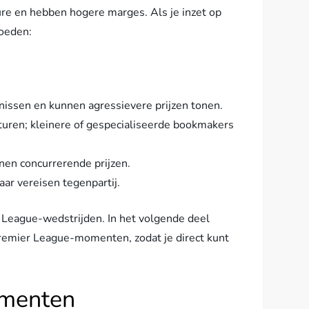
e en hebben hogere marges. Als je inzet op
loeden:
enissen en kunnen agressievere prijzen tonen.
sturen; kleinere of gespecialiseerde bookmakers
nen concurrerende prijzen.
ar vereisen tegenpartij.
er League-wedstrijden. In het volgende deel
remier League-momenten, zodat je direct kunt
omenten