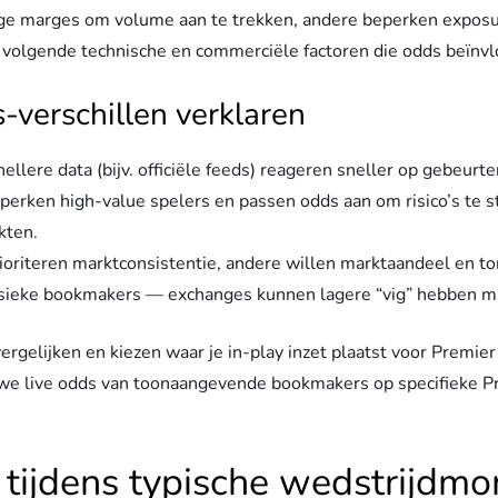
e marges om volume aan te trekken, andere beperken exposur
 volgende technische en commerciële factoren die odds beïnv
s-verschillen verklaren
llere data (bijv. officiële feeds) reageren sneller op gebeurt
eperken high-value spelers en passen odds aan om risico’s te 
kten.
oriteren marktconsistentie, andere willen marktaandeel en to
assieke bookmakers — exchanges kunnen lagere “vig” hebben ma
vergelijken en kiezen waar je in-play inzet plaatst voor Premi
 we live odds van toonaangevende bookmakers op specifieke P
n tijdens typische wedstrijdm