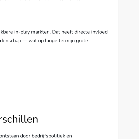
bare in-play markten. Dat heeft directe invloed
weddenschap — wat op lange termijn grote
schillen
ntstaan door bedrijfspolitiek en