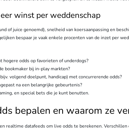
meer winst per weddenschap
nd of juice genoemd), snelheid van koersaanpassing en beschik
ergelijken bespaar je vaak enkele procenten van de inzet per 
t hogere odds op favorieten of underdogs?
de bookmaker bij in-play markten?
 (bijv. volgend doelpunt, handicap) met concurrerende odds?
ngepast na een belangrijke gebeurtenis?
eaming, en special bets die je kunt benutten.
ds bepalen en waarom ze ver
n realtime datafeeds om live odds te berekenen. Verschillen o