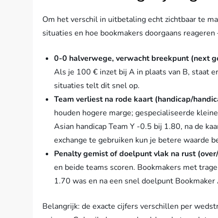
Om het verschil in uitbetaling echt zichtbaar te
situaties en hoe bookmakers doorgaans reageren 
0-0 halverwege, verwacht breekpunt (next go
Als je 100 € inzet bij A in plaats van B, staat
situaties telt dit snel op.
Team verliest na rode kaart (handicap/handica
houden hogere marge; gespecialiseerde kleiner
Asian handicap Team Y -0.5 bij 1.80, na de kaa
exchange te gebruiken kun je betere waarde 
Penalty gemist of doelpunt vlak na rust (over/
en beide teams scoren. Bookmakers met trage d
1.70 was en na een snel doelpunt Bookmaker A 
Belangrijk: de exacte cijfers verschillen per wed