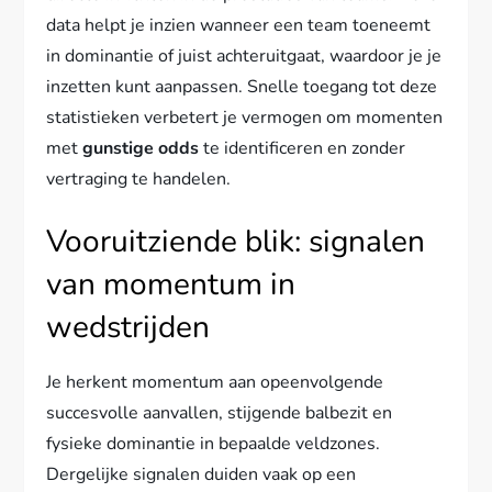
data helpt je inzien wanneer een team toeneemt
in dominantie of juist achteruitgaat, waardoor je je
inzetten kunt aanpassen. Snelle toegang tot deze
statistieken verbetert je vermogen om momenten
met
gunstige odds
te identificeren en zonder
vertraging te handelen.
Vooruitziende blik: signalen
van momentum in
wedstrijden
Je herkent momentum aan opeenvolgende
succesvolle aanvallen, stijgende balbezit en
fysieke dominantie in bepaalde veldzones.
Dergelijke signalen duiden vaak op een