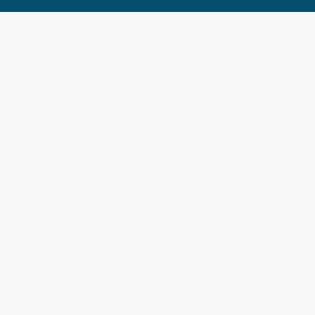
g
a
t
i
o
n