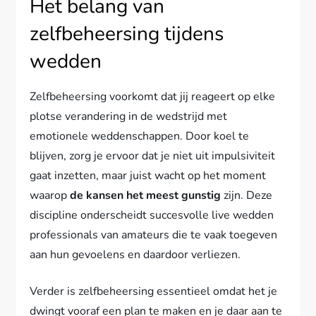
Het belang van
zelfbeheersing tijdens
wedden
Zelfbeheersing voorkomt dat jij reageert op elke
plotse verandering in de wedstrijd met
emotionele weddenschappen. Door koel te
blijven, zorg je ervoor dat je niet uit impulsiviteit
gaat inzetten, maar juist wacht op het moment
waarop
de kansen het meest gunstig
zijn. Deze
discipline onderscheidt succesvolle live wedden
professionals van amateurs die te vaak toegeven
aan hun gevoelens en daardoor verliezen.
Verder is zelfbeheersing essentieel omdat het je
dwingt vooraf een plan te maken en je daar aan te