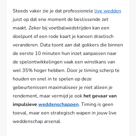
Steeds vaker zie je dat professionele
live wedden
juist op dat ene moment de beslissende zet
maakt. Zeker bij voetbalwedstrijden kan een
doelpunt of een rode kaart je kansen drastisch
veranderen. Data toont aan dat gokkers die binnen
de eerste 10 minuten hun inzet aanpassen naar
de spelontwikkelingen vaak een winstkans van
wel 35% hoger hebben. Door je timing scherp te
houden en snel in te spelen op deze
gebeurtenissen maximaliseer je niet alleen je
rendement, maar vermijd je ook
het gevaar van
impulsieve
weddenschappen
. Timing is geen
toeval, maar een strategisch wapen in jouw live
weddenschap arsenal.