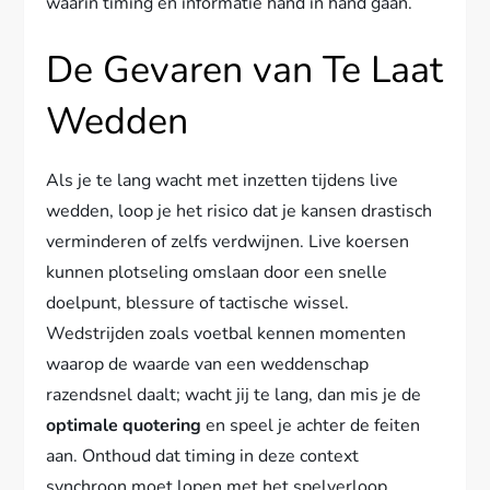
waarin timing en informatie hand in hand gaan.
De Gevaren van Te Laat
Wedden
Als je te lang wacht met inzetten tijdens live
wedden, loop je het risico dat je kansen drastisch
verminderen of zelfs verdwijnen. Live koersen
kunnen plotseling omslaan door een snelle
doelpunt, blessure of tactische wissel.
Wedstrijden zoals voetbal kennen momenten
waarop de waarde van een weddenschap
razendsnel daalt; wacht jij te lang, dan mis je de
optimale quotering
en speel je achter de feiten
aan. Onthoud dat timing in deze context
synchroon moet lopen met het spelverloop,