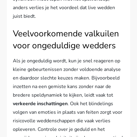
anders verlies je het voordeel dat live wedden
juist biedt.
Veelvoorkomende valkuilen
voor ongeduldige wedders
Als je ongeduldig wordt, kun je snel reageren op
kleine gebeurtenissen zonder voldoende analyse
en daardoor slechte keuzes maken. Bijvoorbeeld
inzetten na een gemiste kans zonder naar de
bredere speldynamiek te kijken, leidt vaak tot
verkeerde inschattingen
. Ook het blindelings
volgen van emoties in plaats van feiten zorgt voor
risicovolle weddenschappen die vaak verlies
opleveren. Controle over je geduld en het