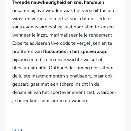
Tweede nauwkeurigheid en snel handelen
bepalen bij live wedden vaak het verschil tussen
winst en verlies. Je leert al snel dat niet iedere
kans even waardevol is; juist door slim te kiezen
wanneer je inzet, maximaliseer je je rendement.
Experts adviseren live odds te vergelijken en te
profiteren van
fluctuaties in het spelverloop
,
bijvoorbeeld bij een onverwachte wissel of
blessuresituatie. Onthoud dat timing niet alleen
de juiste inzetmomenten signaliseert, maar ook
gepaard gaat met een scherp inzicht in de
dynamiek van het sportevenement zelf, waardoor
je beter kunt anticiperen en winnen.
BLOG