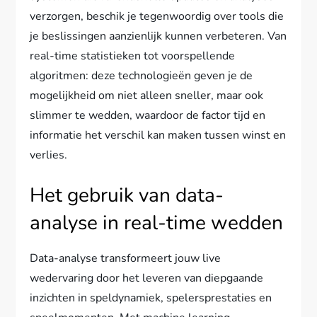
verzorgen, beschik je tegenwoordig over tools die
je beslissingen aanzienlijk kunnen verbeteren. Van
real-time statistieken tot voorspellende
algoritmen: deze technologieën geven je de
mogelijkheid om niet alleen sneller, maar ook
slimmer te wedden, waardoor de factor tijd en
informatie het verschil kan maken tussen winst en
verlies.
Het gebruik van data-
analyse in real-time wedden
Data-analyse transformeert jouw live
wedervaring door het leveren van diepgaande
inzichten in speldynamiek, spelersprestaties en