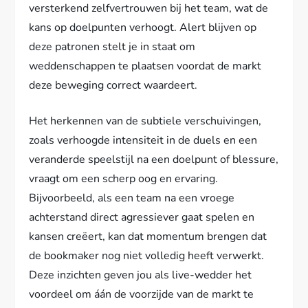
versterkend zelfvertrouwen bij het team, wat de
kans op doelpunten verhoogt. Alert blijven op
deze patronen stelt je in staat om
weddenschappen te plaatsen voordat de markt
deze beweging correct waardeert.
Het herkennen van de subtiele verschuivingen,
zoals verhoogde intensiteit in de duels en een
veranderde speelstijl na een doelpunt of blessure,
vraagt om een scherp oog en ervaring.
Bijvoorbeeld, als een team na een vroege
achterstand direct agressiever gaat spelen en
kansen creëert, kan dat momentum brengen dat
de bookmaker nog niet volledig heeft verwerkt.
Deze inzichten geven jou als live-wedder het
voordeel om áán de voorzijde van de markt te