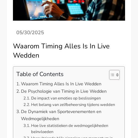
Waarom Timing Alles Is In Live
Wedden
Table of Contents
Waarom Timing Alles Is In Live Wedden
De Psychologie van Timing in Live Wedden
De impact van emoties op beslissingen
Het belang van zelfbeheersing tijdens wedden
De Dynamiek van Sportevenementen en
Wedmogelijkheden
Hoe live statistieken de wedmogelijkheden
beïnvloeden