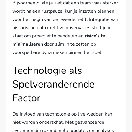
Bijvoorbeeld, als je ziet dat een team vaak sterker
wordt na een rustpauze, kun je inzetten plannen
voor het begin van de tweede helft. Integratie van
historische data met live observaties stelt je in
staat om proactief te handelen en
risico’s te
minimaliseren
door slim in te zetten op
voorspelbare dynamieken binnen het spel.
Technologie als
Spelveranderende
Factor
De invloed van technologie op live wedden kan
niet worden onderschat. Met geavanceerde
systemen die razendsnelle updates en analyses