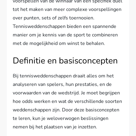
voorspellen van de winnaar van een specifiek duel
tot het maken van meer complexe voorspellingen
over punten, sets of zelfs toernooien.
Tennisweddenschappen bieden een spannende
manier om je kennis van de sport te combineren
met de mogelijkheid om winst te behalen.
Definitie en basisconcepten
Bij tennisweddenschappen draait alles om het
analyseren van spelers, hun prestaties, en de
voorwaarden van de wedstrijd. Je moet begrijpen
hoe odds werken en wat de verschillende soorten
weddenschappen zijn. Door deze basisconcepten
te leren, kun je weloverwogen beslissingen
nemen bij het plaatsen van je inzetten.