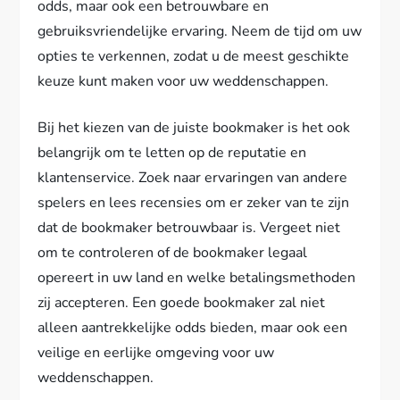
odds, maar ook een betrouwbare en
gebruiksvriendelijke ervaring. Neem de tijd om uw
opties te verkennen, zodat u de meest geschikte
keuze kunt maken voor uw weddenschappen.
Bij het kiezen van de juiste bookmaker is het ook
belangrijk om te letten op de reputatie en
klantenservice. Zoek naar ervaringen van andere
spelers en lees recensies om er zeker van te zijn
dat de bookmaker betrouwbaar is. Vergeet niet
om te controleren of de bookmaker legaal
opereert in uw land en welke betalingsmethoden
zij accepteren. Een goede bookmaker zal niet
alleen aantrekkelijke odds bieden, maar ook een
veilige en eerlijke omgeving voor uw
weddenschappen.