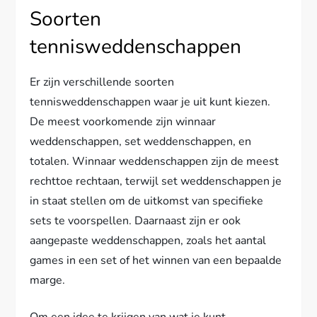
Soorten
tennisweddenschappen
Er zijn verschillende soorten
tennisweddenschappen waar je uit kunt kiezen.
De meest voorkomende zijn winnaar
weddenschappen, set weddenschappen, en
totalen. Winnaar weddenschappen zijn de meest
rechttoe rechtaan, terwijl set weddenschappen je
in staat stellen om de uitkomst van specifieke
sets te voorspellen. Daarnaast zijn er ook
aangepaste weddenschappen, zoals het aantal
games in een set of het winnen van een bepaalde
marge.