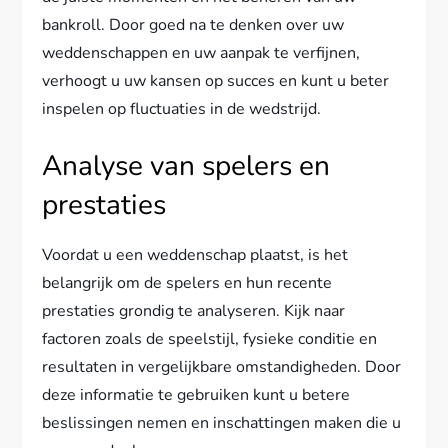
bankroll. Door goed na te denken over uw
weddenschappen en uw aanpak te verfijnen,
verhoogt u uw kansen op succes en kunt u beter
inspelen op fluctuaties in de wedstrijd.
Analyse van spelers en
prestaties
Voordat u een weddenschap plaatst, is het
belangrijk om de spelers en hun recente
prestaties grondig te analyseren. Kijk naar
factoren zoals de speelstijl, fysieke conditie en
resultaten in vergelijkbare omstandigheden. Door
deze informatie te gebruiken kunt u betere
beslissingen nemen en inschattingen maken die u