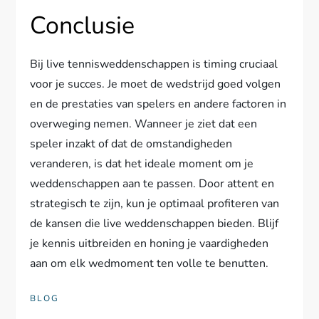
Conclusie
Bij live tennisweddenschappen is timing cruciaal
voor je succes. Je moet de wedstrijd goed volgen
en de prestaties van spelers en andere factoren in
overweging nemen. Wanneer je ziet dat een
speler inzakt of dat de omstandigheden
veranderen, is dat het ideale moment om je
weddenschappen aan te passen. Door attent en
strategisch te zijn, kun je optimaal profiteren van
de kansen die live weddenschappen bieden. Blijf
je kennis uitbreiden en honing je vaardigheden
aan om elk wedmoment ten volle te benutten.
BLOG