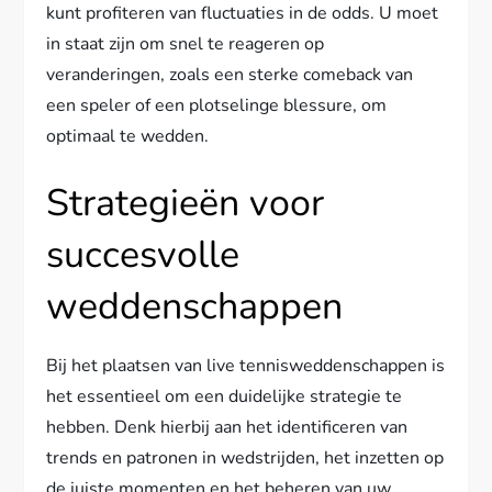
kunt profiteren van fluctuaties in de odds. U moet
in staat zijn om snel te reageren op
veranderingen, zoals een sterke comeback van
een speler of een plotselinge blessure, om
optimaal te wedden.
Strategieën voor
succesvolle
weddenschappen
Bij het plaatsen van live tennisweddenschappen is
het essentieel om een duidelijke strategie te
hebben. Denk hierbij aan het identificeren van
trends en patronen in wedstrijden, het inzetten op
de juiste momenten en het beheren van uw