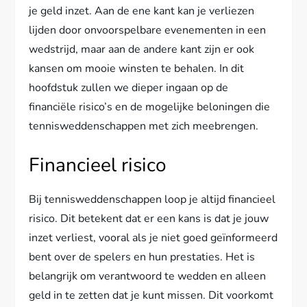
je geld inzet. Aan de ene kant kan je verliezen
lijden door onvoorspelbare evenementen in een
wedstrijd, maar aan de andere kant zijn er ook
kansen om mooie winsten te behalen. In dit
hoofdstuk zullen we dieper ingaan op de
financiële risico’s en de mogelijke beloningen die
tennisweddenschappen met zich meebrengen.
Financieel risico
Bij tennisweddenschappen loop je altijd financieel
risico. Dit betekent dat er een kans is dat je jouw
inzet verliest, vooral als je niet goed geïnformeerd
bent over de spelers en hun prestaties. Het is
belangrijk om verantwoord te wedden en alleen
geld in te zetten dat je kunt missen. Dit voorkomt