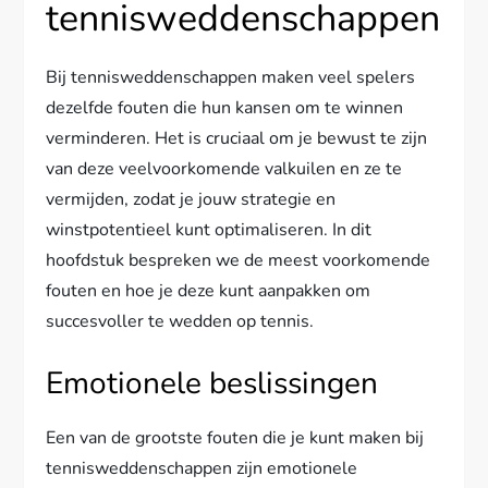
tennisweddenschappen
Bij tennisweddenschappen maken veel spelers
dezelfde fouten die hun kansen om te winnen
verminderen. Het is cruciaal om je bewust te zijn
van deze veelvoorkomende valkuilen en ze te
vermijden, zodat je jouw strategie en
winstpotentieel kunt optimaliseren. In dit
hoofdstuk bespreken we de meest voorkomende
fouten en hoe je deze kunt aanpakken om
succesvoller te wedden op tennis.
Emotionele beslissingen
Een van de grootste fouten die je kunt maken bij
tennisweddenschappen zijn emotionele