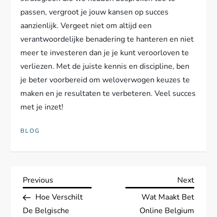
passen, vergroot je jouw kansen op succes
aanzienlijk. Vergeet niet om altijd een
verantwoordelijke benadering te hanteren en niet
meer te investeren dan je je kunt veroorloven te
verliezen. Met de juiste kennis en discipline, ben
je beter voorbereid om weloverwogen keuzes te
maken en je resultaten te verbeteren. Veel succes
met je inzet!
BLOG
P
Previous
Next
Previous
Next
Post
Post
Hoe Verschilt
Wat Maakt Bet
o
De Belgische
Online Belgium