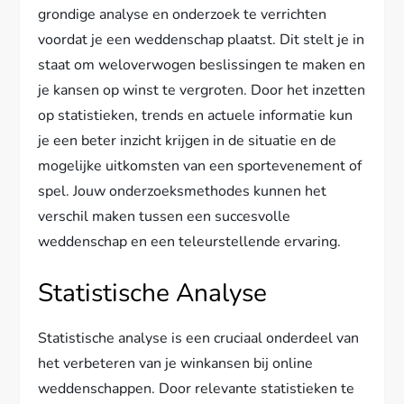
grondige analyse en onderzoek te verrichten
voordat je een weddenschap plaatst. Dit stelt je in
staat om weloverwogen beslissingen te maken en
je kansen op winst te vergroten. Door het inzetten
op statistieken, trends en actuele informatie kun
je een beter inzicht krijgen in de situatie en de
mogelijke uitkomsten van een sportevenement of
spel. Jouw onderzoeksmethodes kunnen het
verschil maken tussen een succesvolle
weddenschap en een teleurstellende ervaring.
Statistische Analyse
Statistische analyse is een cruciaal onderdeel van
het verbeteren van je winkansen bij online
weddenschappen. Door relevante statistieken te