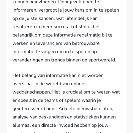
kunnen beïnvloeden. Door jezelf goed te
informeren, vergroot je jouw kans om in te spelen
op de juiste kansen, wat uiteindelijk kan
resulteren in meer succes. Tot slot is het
belangrijk om deze informatie regelmatig bij te
werken en leveranciers van betrouwbare
informatie te volgen om in te spelen op
veranderingen en trends binnen de sportwereld.
Het belang van informatie kan niet worden
overschat in de wereld van online
weddenschappen. Het is cruciaal om te weten wat
er speelt in de teams of spelers waarin je
geïnteresseerd bent. Actuele nieuwsberichten,
analyse van deskundigen en statistieken kunnen
allemaal een directe invloed hebben op jouw