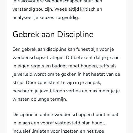
je risicovollere weddenschappen sluit dan
verstandig zou zijn. Wees altijd kritisch en
analyseer je keuzes zorgvuldig.
Gebrek aan Discipline
Een gebrek aan discipline kan funest zijn voor je
weddenschapsstrategie. Dit betekent dat je je aan
je eigen regels en budget moet houden, zelfs als
je verleid wordt om te gokken in het heetst van de
strijd. Door consistent te zijn in je aanpak,
bescherm je jezelf tegen verlies en maximeer je je
winsten op lange termijn.
Discipline in online weddenschappen houdt in dat
je je aan een vooraf vastgesteld plan houdt,
inclusief limieten voor inzetten en het type