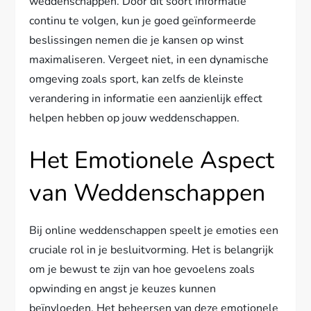
weddenschappen. Door dit soort informatie
continu te volgen, kun je goed geïnformeerde
beslissingen nemen die je kansen op winst
maximaliseren. Vergeet niet, in een dynamische
omgeving zoals sport, kan zelfs de kleinste
verandering in informatie een aanzienlijk effect
helpen hebben op jouw weddenschappen.
Het Emotionele Aspect
van Weddenschappen
Bij online weddenschappen speelt je emoties een
cruciale rol in je besluitvorming. Het is belangrijk
om je bewust te zijn van hoe gevoelens zoals
opwinding en angst je keuzes kunnen
beïnvloeden. Het beheersen van deze emotionele