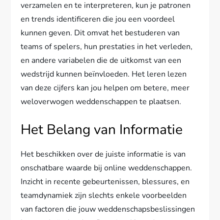
verzamelen en te interpreteren, kun je patronen
en trends identificeren die jou een voordeel
kunnen geven. Dit omvat het bestuderen van
teams of spelers, hun prestaties in het verleden,
en andere variabelen die de uitkomst van een
wedstrijd kunnen beïnvloeden. Het leren lezen
van deze cijfers kan jou helpen om betere, meer
weloverwogen weddenschappen te plaatsen.
Het Belang van Informatie
Het beschikken over de juiste informatie is van
onschatbare waarde bij online weddenschappen.
Inzicht in recente gebeurtenissen, blessures, en
teamdynamiek zijn slechts enkele voorbeelden
van factoren die jouw weddenschapsbeslissingen