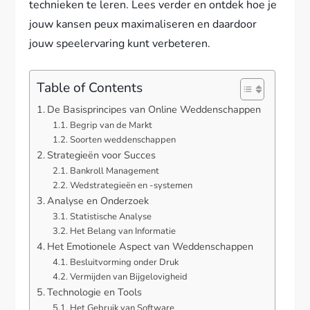
technieken te leren. Lees verder en ontdek hoe je
jouw kansen peux maximaliseren en daardoor
jouw speelervaring kunt verbeteren.
Table of Contents
De Basisprincipes van Online Weddenschappen
Begrip van de Markt
Soorten weddenschappen
Strategieën voor Succes
Bankroll Management
Wedstrategieën en -systemen
Analyse en Onderzoek
Statistische Analyse
Het Belang van Informatie
Het Emotionele Aspect van Weddenschappen
Besluitvorming onder Druk
Vermijden van Bijgelovigheid
Technologie en Tools
Het Gebruik van Software