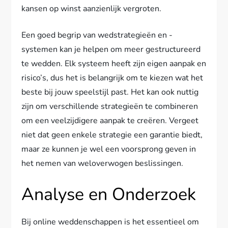
kansen op winst aanzienlijk vergroten.
Een goed begrip van wedstrategieën en -
systemen kan je helpen om meer gestructureerd
te wedden. Elk systeem heeft zijn eigen aanpak en
risico’s, dus het is belangrijk om te kiezen wat het
beste bij jouw speelstijl past. Het kan ook nuttig
zijn om verschillende strategieën te combineren
om een veelzijdigere aanpak te creëren. Vergeet
niet dat geen enkele strategie een garantie biedt,
maar ze kunnen je wel een voorsprong geven in
het nemen van weloverwogen beslissingen.
Analyse en Onderzoek
Bij online weddenschappen is het essentieel om