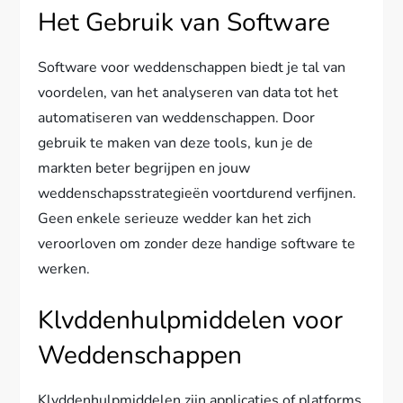
Het Gebruik van Software
Software voor weddenschappen biedt je tal van
voordelen, van het analyseren van data tot het
automatiseren van weddenschappen. Door
gebruik te maken van deze tools, kun je de
markten beter begrijpen en jouw
weddenschapsstrategieën voortdurend verfijnen.
Geen enkele serieuze wedder kan het zich
veroorloven om zonder deze handige software te
werken.
Klvddenhulpmiddelen voor
Weddenschappen
Klvddenhulpmiddelen zijn applicaties of platforms