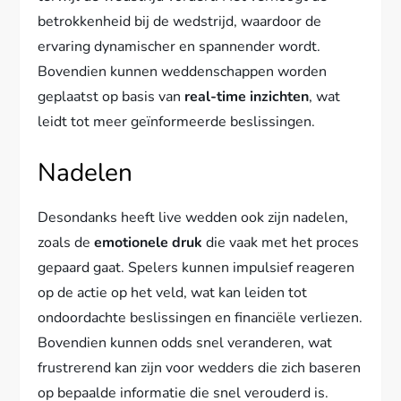
betrokkenheid bij de wedstrijd, waardoor de
ervaring dynamischer en spannender wordt.
Bovendien kunnen weddenschappen worden
geplaatst op basis van
real-time inzichten
, wat
leidt tot meer geïnformeerde beslissingen.
Nadelen
Desondanks heeft live wedden ook zijn nadelen,
zoals de
emotionele druk
die vaak met het proces
gepaard gaat. Spelers kunnen impulsief reageren
op de actie op het veld, wat kan leiden tot
ondoordachte beslissingen en financiële verliezen.
Bovendien kunnen odds snel veranderen, wat
frustrerend kan zijn voor wedders die zich baseren
op bepaalde informatie die snel verouderd is.