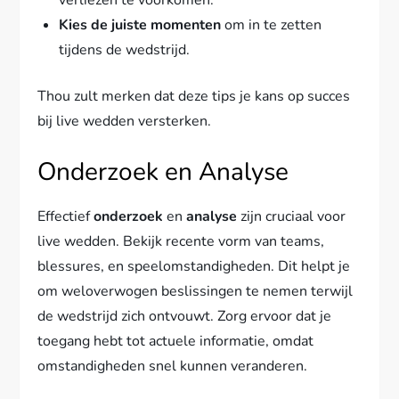
verliezen te voorkomen.
Kies de juiste momenten
om in te zetten
tijdens de wedstrijd.
Thou zult merken dat deze tips je kans op succes
bij live wedden versterken.
Onderzoek en Analyse
Effectief
onderzoek
en
analyse
zijn cruciaal voor
live wedden. Bekijk recente vorm van teams,
blessures, en speelomstandigheden. Dit helpt je
om weloverwogen beslissingen te nemen terwijl
de wedstrijd zich ontvouwt. Zorg ervoor dat je
toegang hebt tot actuele informatie, omdat
omstandigheden snel kunnen veranderen.