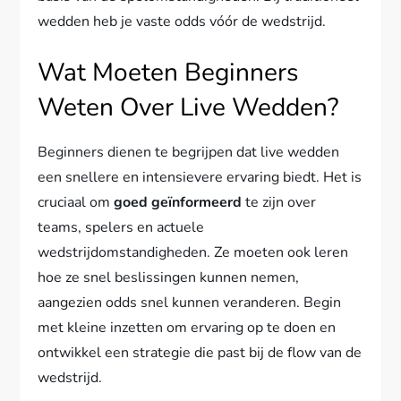
wedden heb je vaste odds vóór de wedstrijd.
Wat Moeten Beginners
Weten Over Live Wedden?
Beginners dienen te begrijpen dat live wedden
een snellere en intensievere ervaring biedt. Het is
cruciaal om
goed geïnformeerd
te zijn over
teams, spelers en actuele
wedstrijdomstandigheden. Ze moeten ook leren
hoe ze snel beslissingen kunnen nemen,
aangezien odds snel kunnen veranderen. Begin
met kleine inzetten om ervaring op te doen en
ontwikkel een strategie die past bij de flow van de
wedstrijd.