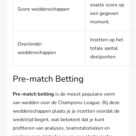
exacte score op
Score weddenschappen
een gegeven
moment.
Inzetten op het
Over/onder
totale aantal
weddenschappen
doelpunten.
Pre-match Betting
Pre-match betting
is de meest populaire vorm
van wedden voor de Champions League. Bij deze
weddenschappen plaats je je inzetten voordat de
wedstrijd begint, wat betekent dat je kunt
profiteren van analyses, teamstatistieken en