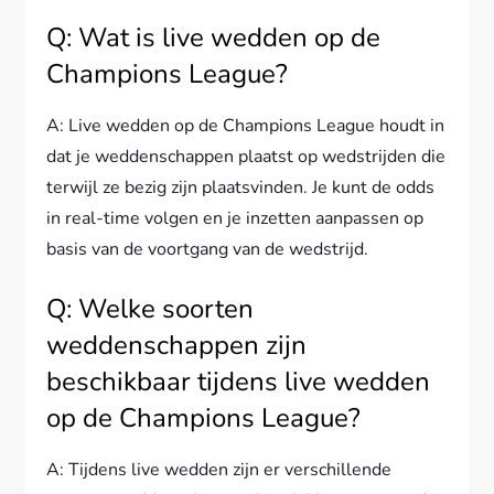
Q: Wat is live wedden op de
Champions League?
A: Live wedden op de Champions League houdt in
dat je weddenschappen plaatst op wedstrijden die
terwijl ze bezig zijn plaatsvinden. Je kunt de odds
in real-time volgen en je inzetten aanpassen op
basis van de voortgang van de wedstrijd.
Q: Welke soorten
weddenschappen zijn
beschikbaar tijdens live wedden
op de Champions League?
A: Tijdens live wedden zijn er verschillende