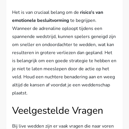
Het is van cruciaal belang om de
risico’s van
emotionele besluitvorming
te begrijpen.
Wanneer de adrenaline oploopt tijdens een
spannende wedstrijd, kunnen spelers geneigd zijn
om sneller en ondoordachter te wedden, wat kan
resulteren in grotere verliezen dan gepland. Het
is belangrijk om een goede strategie te hebben en
je niet te laten meeslepen door de actie op het
veld. Houd een nuchtere benadering aan en weeg
altijd de kansen af voordat je een weddenschap
plaatst.
Veelgestelde Vragen
Bij live wedden zijn er vaak vragen die naar voren