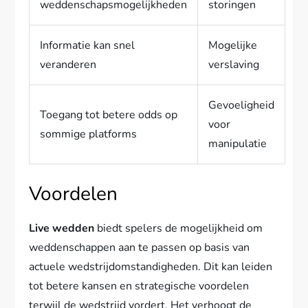
weddenschapsmogelijkheden
storingen
Informatie kan snel
Mogelijke
veranderen
verslaving
Gevoeligheid
Toegang tot betere odds op
voor
sommige platforms
manipulatie
Voordelen
Live wedden
biedt spelers de mogelijkheid om
weddenschappen aan te passen op basis van
actuele wedstrijdomstandigheden. Dit kan leiden
tot betere kansen en strategische voordelen
terwijl de wedstrijd vordert. Het verhoogt de