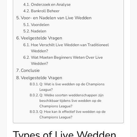
Onderzoek en Analyse
Bankroll Beheer
Voor- en Nadelen van Live Wedden
Voordelen
Nadelen
Veelgestelde Vragen
Hoe Verschilt Live Wedden van Traditioneel
Wedden?
Wat Moeten Beginners Weten Over Live
Wedden?
Conclusie
Veelgestelde Vragen
Q: Wat is live wedden op de Champions
League?
Q: Welke soorten weddenschappen zijn
beschikbaar tijdens live wedden op de
Champions League?
Q: Hoe kan ik effectief live wedden op de
Champions League?
Types of Live Wedden