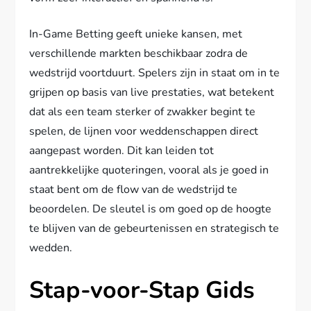
In-Game Betting geeft unieke kansen, met
verschillende markten beschikbaar zodra de
wedstrijd voortduurt. Spelers zijn in staat om in te
grijpen op basis van live prestaties, wat betekent
dat als een team sterker of zwakker begint te
spelen, de lijnen voor weddenschappen direct
aangepast worden. Dit kan leiden tot
aantrekkelijke quoteringen, vooral als je goed in
staat bent om de flow van de wedstrijd te
beoordelen. De sleutel is om goed op de hoogte
te blijven van de gebeurtenissen en strategisch te
wedden.
Stap-voor-Stap Gids