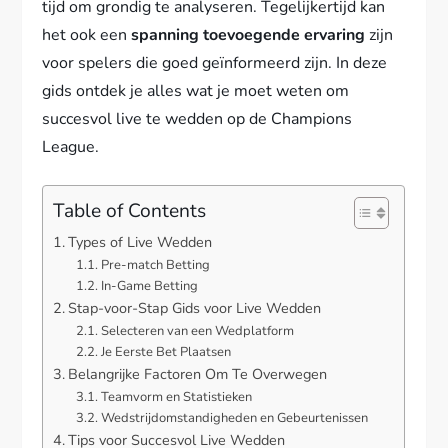
tijd om grondig te analyseren. Tegelijkertijd kan
het ook een
spanning toevoegende ervaring
zijn
voor spelers die goed geïnformeerd zijn. In deze
gids ontdek je alles wat je moet weten om
succesvol live te wedden op de Champions
League.
Table of Contents
Types of Live Wedden
Pre-match Betting
In-Game Betting
Stap-voor-Stap Gids voor Live Wedden
Selecteren van een Wedplatform
Je Eerste Bet Plaatsen
Belangrijke Factoren Om Te Overwegen
Teamvorm en Statistieken
Wedstrijdomstandigheden en Gebeurtenissen
Tips voor Succesvol Live Wedden