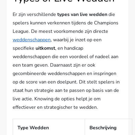
Er zijn verschillende
types van live wedden
die
spelers kunnen verkennen tijdens de Champions
League. De meest voorkomende zijn directe
weddenschappen
, waarbij je inzet op een
specifieke
uitkomst
, en handicap
weddenschappen die een voordeel of nadeel aan
een team geven. Daarnaast zijn er ook
gecombineerde weddenschappen en inspringen
op de score van een doelpunt. Dit stelt spelers in
staat hun strategie aan te passen op basis van de
live actie. Knowing de opties helpt je om
effectiever en strategischer te wedden.
Type Wedden
Beschrijving