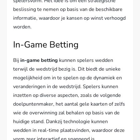
spelersvorm. Het idee is om een strategische
beslissing te nemen op basis van de beschikbare
informatie, waardoor je kansen op winst verhoogd
worden.
In-Game Betting
Bij
in-game betting
kunnen spelers wedden
terwijl de wedstrijd bezig is. Dit biedt de unieke
mogelijkheid om in te spelen op de dynamiek en
veranderingen in de wedstrijd. Spelers kunnen
inzetten op diverse aspecten, zoals de volgende
doelpuntenmaker, het aantal gele kaarten of zelfs
wie de overwinning zal behalen op basis van de
huidige stand. Dankzij technologie kunnen
wedden in real-time plaatsvinden, waardoor deze
vorm zeer interactief en spannend is.