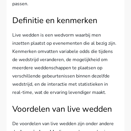
passen.
Definitie en kenmerken
Live wedden is een wedvorm waarbij men
inzetten plaatst op evenementen die al bezig zijn.
Kenmerken omvatten variabele odds die tijdens
de wedstrijd veranderen, de mogelijkheid om
meerdere weddenschappen te plaatsen op
verschillende gebeurtenissen binnen dezelfde
wedstrijd, en de interactie met statistieken in
real-time, wat de ervaring levendiger maakt.
Voordelen van live wedden
De voordelen van live wedden zijn onder andere