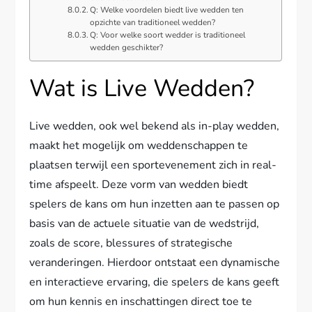
Q: Welke voordelen biedt live wedden ten
opzichte van traditioneel wedden?
Q: Voor welke soort wedder is traditioneel
wedden geschikter?
Wat is Live Wedden?
Live wedden, ook wel bekend als in-play wedden,
maakt het mogelijk om weddenschappen te
plaatsen terwijl een sportevenement zich in real-
time afspeelt. Deze vorm van wedden biedt
spelers de kans om hun inzetten aan te passen op
basis van de actuele situatie van de wedstrijd,
zoals de score, blessures of strategische
veranderingen. Hierdoor ontstaat een dynamische
en interactieve ervaring, die spelers de kans geeft
om hun kennis en inschattingen direct toe te