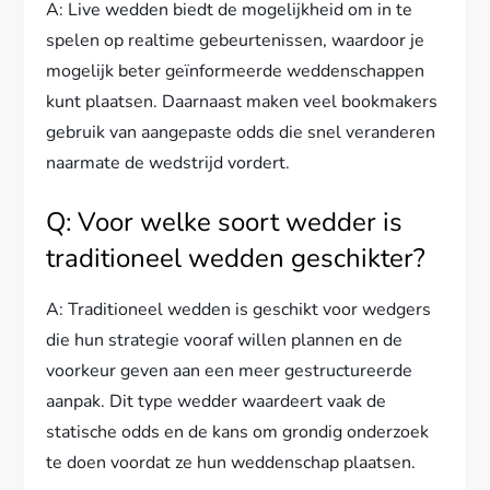
A: Live wedden biedt de mogelijkheid om in te
spelen op realtime gebeurtenissen, waardoor je
mogelijk beter geïnformeerde weddenschappen
kunt plaatsen. Daarnaast maken veel bookmakers
gebruik van aangepaste odds die snel veranderen
naarmate de wedstrijd vordert.
Q: Voor welke soort wedder is
traditioneel wedden geschikter?
A: Traditioneel wedden is geschikt voor wedgers
die hun strategie vooraf willen plannen en de
voorkeur geven aan een meer gestructureerde
aanpak. Dit type wedder waardeert vaak de
statische odds en de kans om grondig onderzoek
te doen voordat ze hun weddenschap plaatsen.