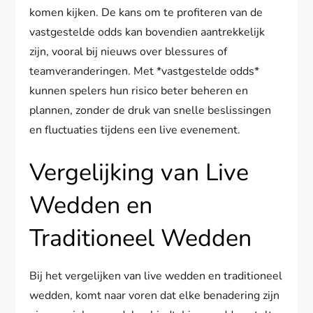
komen kijken. De kans om te profiteren van de
vastgestelde odds kan bovendien aantrekkelijk
zijn, vooral bij nieuws over blessures of
teamveranderingen. Met *vastgestelde odds*
kunnen spelers hun risico beter beheren en
plannen, zonder de druk van snelle beslissingen
en fluctuaties tijdens een live evenement.
Vergelijking van Live
Wedden en
Traditioneel Wedden
Bij het vergelijken van live wedden en traditioneel
wedden, komt naar voren dat elke benadering zijn