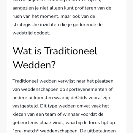
aangezien je niet alleen kunt profiteren van de
rush van het moment, maar ook van de
strategische inzichten die je gedurende de
wedstrijd opdoet.
Wat is Traditioneel
Wedden?
Traditioneel wedden verwijst naar het plaatsen
van weddenschappen op sportevenementen of
andere uitkomsten waarbij deOdds vooraf zijn
vastgesteld. Dit type wedden omvat vaak het
kiezen van een team of winnaar voordat de
gebeurtenis plaatsvindt, waarbij de focus ligt op
*pre-match* weddenschappen. De uitbetalingen