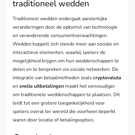
traditioneel wedden
Traditioneel wedden ondergaat aanzienlijke
veranderingen door de opkomst van technologie
en veranderende consumentverwachtingen.
Wedden koppelt zich steeds meer aan sociale en
interactieve elementen, waarbij spelers de
mogelijkheid krijgen om hun weddenschappen te
delen en te bespreken via sociale netwerken. De
integratie van betaalmethoden zoals
cryptovaluta
en
snelle uitbetalingen
maakt het eenvoudiger
om traditionele weddenschappen te plaatsen. Dit
leidt tot een grotere toegankelijkheid voor
spelers overal ter wereld die voorheen beperkt
waren door locatie of betalingsopties.