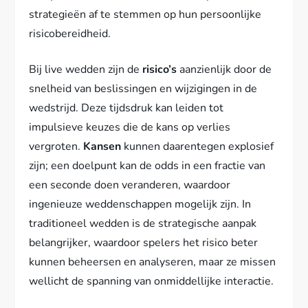
strategieën af te stemmen op hun persoonlijke
risicobereidheid.
Bij live wedden zijn de
risico’s
aanzienlijk door de
snelheid van beslissingen en wijzigingen in de
wedstrijd. Deze tijdsdruk kan leiden tot
impulsieve keuzes die de kans op verlies
vergroten.
Kansen
kunnen daarentegen explosief
zijn; een doelpunt kan de odds in een fractie van
een seconde doen veranderen, waardoor
ingenieuze weddenschappen mogelijk zijn. In
traditioneel wedden is de strategische aanpak
belangrijker, waardoor spelers het risico beter
kunnen beheersen en analyseren, maar ze missen
wellicht de spanning van onmiddellijke interactie.