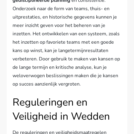
gedisciplineerde planning
en consistentie.
Onderzoek naar de form van teams, thuis- en
uitprestaties, en historische gegevens kunnen je
meer inzicht geven voor het beheren van je
inzetten. Het ontwikkelen van een systeem, zoals
het inzetten op favoriete teams met een goede
kans op winst, kan je langetermijnresultaten
verbeteren. Door gebruik te maken van kansen op
de lange termijn en kritische analyse, kun je
weloverwogen beslissingen maken die je kansen
op succes aanzienlijk vergroten.
Reguleringen en
Veiligheid in Wedden
De reguleringen en veiligheidsmaatregelen