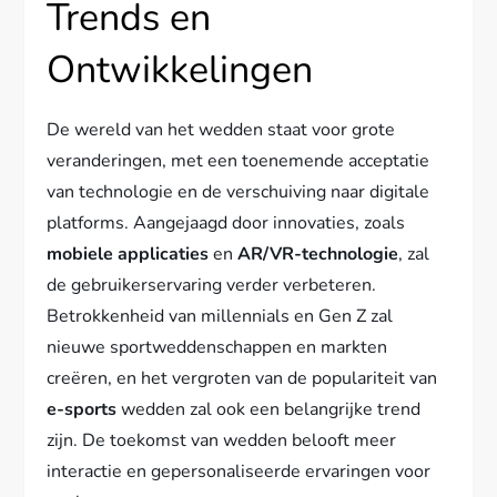
Trends en
Ontwikkelingen
De wereld van het wedden staat voor grote
veranderingen, met een toenemende acceptatie
van technologie en de verschuiving naar digitale
platforms. Aangejaagd door innovaties, zoals
mobiele applicaties
en
AR/VR-technologie
, zal
de gebruikerservaring verder verbeteren.
Betrokkenheid van millennials en Gen Z zal
nieuwe sportweddenschappen en markten
creëren, en het vergroten van de populariteit van
e-sports
wedden zal ook een belangrijke trend
zijn. De toekomst van wedden belooft meer
interactie en gepersonaliseerde ervaringen voor