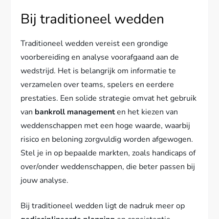
Bij traditioneel wedden
Traditioneel wedden vereist een grondige
voorbereiding en analyse voorafgaand aan de
wedstrijd. Het is belangrijk om informatie te
verzamelen over teams, spelers en eerdere
prestaties. Een solide strategie omvat het gebruik
van
bankroll management
en het kiezen van
weddenschappen met een hoge waarde, waarbij
risico en beloning zorgvuldig worden afgewogen.
Stel je in op bepaalde markten, zoals handicaps of
over/onder weddenschappen, die beter passen bij
jouw analyse.
Bij traditioneel wedden ligt de nadruk meer op