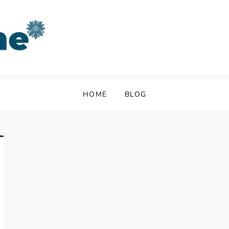
HOME
BLOG