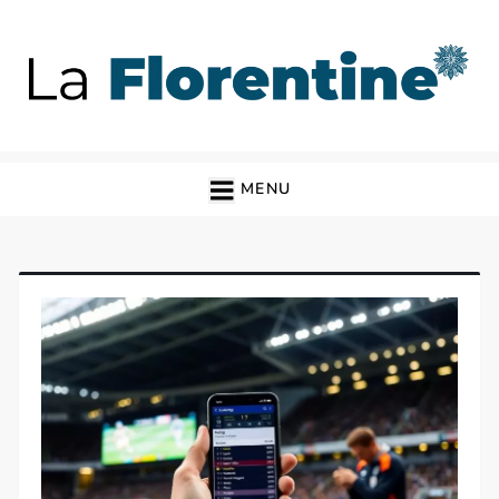
Skip
to
content
La Florentine
Blog
MENU