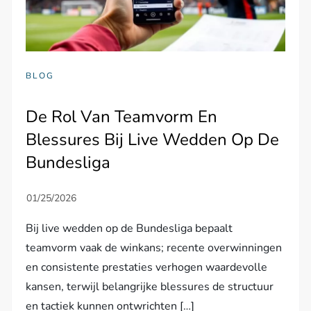
BLOG
De Rol Van Teamvorm En
Blessures Bij Live Wedden Op De
Bundesliga
Bij live wedden op de Bundesliga bepaalt
teamvorm vaak de winkans; recente overwinningen
en consistente prestaties verhogen waardevolle
kansen, terwijl belangrijke blessures de structuur
en tactiek kunnen ontwrichten […]