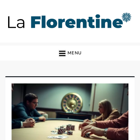
Skip
to
content
La Florentine
Blog
MENU