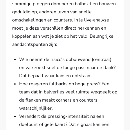
sommige ploegen domineren balbezit en bouwen
geduldig op, anderen leven van snelle
omschakelingen en counters. In je live‑analyse
moet je deze verschillen direct herkennen en
koppelen aan wat je ziet op het veld. Belangrijke
aandachtspunten zijn:
Wie neemt de risico’s opbouwend (centraal)
en wie zoekt snel de lange pass naar de flank?
Dat bepaalt waar kansen ontstaan.
Hoe reageren fullbacks op hoge press? Een
team dat in balverlies veel ruimte weggeeft op
de flanken maakt corners en counters
waarschijnlijker.
Verandert de pressing-intensiteit na een
doelpunt of gele kaart? Dat signaal kan een