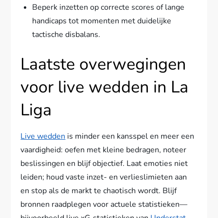
Beperk inzetten op correcte scores of lange
handicaps tot momenten met duidelijke
tactische disbalans.
Laatste overwegingen
voor live wedden in La
Liga
Live wedden
is minder een kansspel en meer een
vaardigheid: oefen met kleine bedragen, noteer
beslissingen en blijf objectief. Laat emoties niet
leiden; houd vaste inzet- en verlieslimieten aan
en stop als de markt te chaotisch wordt. Blijf
bronnen raadplegen voor actuele statistieken—
bijvoorbeeld live xG‑statistieken van
Understat
—