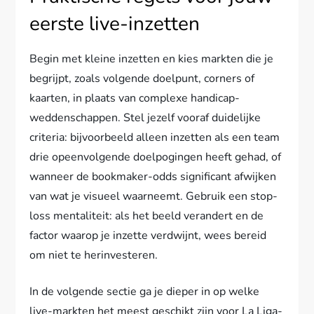
eerste live-inzetten
Begin met kleine inzetten en kies markten die je
begrijpt, zoals volgende doelpunt, corners of
kaarten, in plaats van complexe handicap-
weddenschappen. Stel jezelf vooraf duidelijke
criteria: bijvoorbeeld alleen inzetten als een team
drie opeenvolgende doelpogingen heeft gehad, of
wanneer de bookmaker-odds significant afwijken
van wat je visueel waarneemt. Gebruik een stop-
loss mentaliteit: als het beeld verandert en de
factor waarop je inzette verdwijnt, wees bereid
om niet te herinvesteren.
In de volgende sectie ga je dieper in op welke
live-markten het meest geschikt zijn voor La Liga-