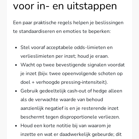
voor in- en uitstappen
Een paar praktische regels helpen je beslissingen
te standaardiseren en emoties te beperken:
Stel vooraf acceptabele odds-limieten en
verlieslimieten per inzet; houd je eraan.
Wacht op twee bevestigende signalen voordat
je inzet (bijv. twee opeenvolgende schoten op
doel + verhoogde pressing‑intensiteit).
Gebruik gedeeltelijk cash‑out of hedge alleen
als de verwachte waarde van behoud
aanzienlijk negatief is en je resterende inzet
beschermt tegen disproportionele verliezen.
Houd een korte notitie bij van waarom je
inzette en wat er daadwerkelijk gebeurde; dit