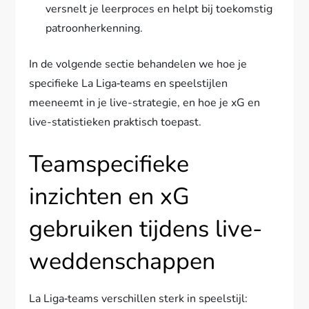
versnelt je leerproces en helpt bij toekomstig
patroonherkenning.
In de volgende sectie behandelen we hoe je
specifieke La Liga‑teams en speelstijlen
meeneemt in je live-strategie, en hoe je xG en
live-statistieken praktisch toepast.
Teamspecifieke
inzichten en xG
gebruiken tijdens live-
weddenschappen
La Liga‑teams verschillen sterk in speelstijl: