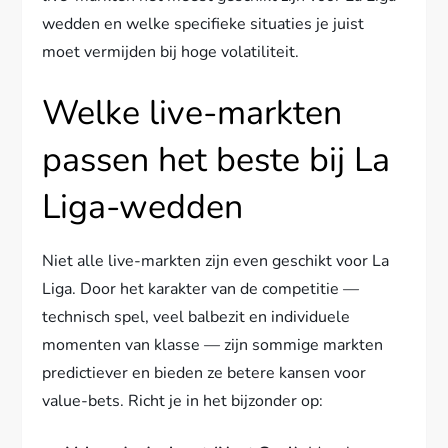
wedden en welke specifieke situaties je juist
moet vermijden bij hoge volatiliteit.
Welke live-markten
passen het beste bij La
Liga-wedden
Niet alle live-markten zijn even geschikt voor La
Liga. Door het karakter van de competitie —
technisch spel, veel balbezit en individuele
momenten van klasse — zijn sommige markten
predictiever en bieden ze betere kansen voor
value-bets. Richt je in het bijzonder op: