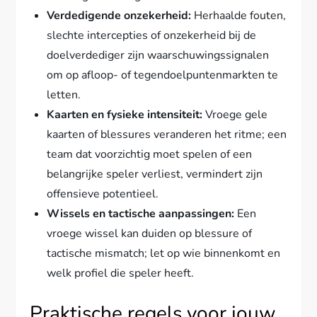
Verdedigende onzekerheid:
Herhaalde fouten,
slechte intercepties of onzekerheid bij de
doelverdediger zijn waarschuwingssignalen
om op afloop- of tegendoelpuntenmarkten te
letten.
Kaarten en fysieke intensiteit:
Vroege gele
kaarten of blessures veranderen het ritme; een
team dat voorzichtig moet spelen of een
belangrijke speler verliest, vermindert zijn
offensieve potentieel.
Wissels en tactische aanpassingen:
Een
vroege wissel kan duiden op blessure of
tactische mismatch; let op wie binnenkomt en
welk profiel die speler heeft.
Praktische regels voor jouw