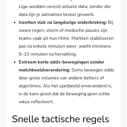
Liga-wedden vereist actuele data; zonder die
data zijn je aannames teveel giswerk.
Inzetten vlak na langdurige onderbreking:
Bij
zware regen, storm of medische pauzes zijn
teams vaak uit hun ritme. Markten stabiliseren
pas na enkele minuten weer; wacht minstens
5–10 minuten na hervatting.
Extreem korte odds-bewegingen zonder
matchbeeldverandering:
Soms bewegen odds
door grote volumes van andere betters of
algoritmes. Als het spelbeeld onveranderd is,
is de kans groot dat de beweging geen echte
value reflecteert.
Snelle tactische regels