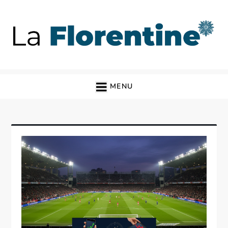
Skip
to
content
La Florentine
Blog
MENU