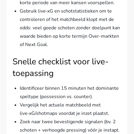
korte periode van meer kansen voorspellen.
Gebruik live‑xG en schotstatistieken om te
controleren of het matchbeeld klopt met de
odds: veel goede schoten zonder doelpunt kan
waarde bieden op korte termijn Over-markten
of Next Goal.
Snelle checklist voor live-
toepassing
Identificeer binnen 15 minuten het dominante
speltype (possession vs. counter).
Vergelijk het actuele matchbeeld met
live‑xG/shotmaps voordat je inzet plaatst.
Zoek naar twee bevestigende signalen (bv. 2
schoten + verhoogde pressing) vóór je instapt.